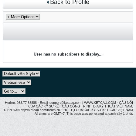
Back to Profile
User has no subscribers to display...
Hotline: 038.77 88888 - Email: support@ketcau.com | WWW.KETCAU.COM - CẦU NỐI
CỦA CÁC KỸ SƯ KẾT CẤU CÔNG TRÌNH, ĐỊA KỸ THUẬT VIỆT NAM.
DIỄN ĐÀN http://ketcau.com/forum NƠI HỘI TỤ CỦA CÁC KỸ SƯ KẾT CÂU VIỆT NAM
All times are GMT+7. This page was generated at cách đây 1 phút.