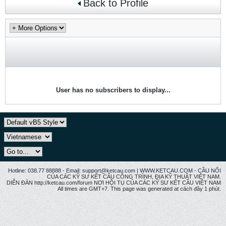
Back to Profile
User has no subscribers to display...
Hotline: 038.77 88888 - Email: support@ketcau.com | WWW.KETCAU.COM - CẦU NỐI
CỦA CÁC KỸ SƯ KẾT CẤU CÔNG TRÌNH, ĐỊA KỸ THUẬT VIỆT NAM.
DIỄN ĐÀN http://ketcau.com/forum NƠI HỘI TỤ CỦA CÁC KỸ SƯ KẾT CÂU VIỆT NAM
All times are GMT+7. This page was generated at cách đây 1 phút.