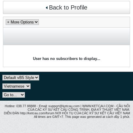
Back to Profile
User has no subscribers to display...
Hotline: 038.77 88888 - Email: support@ketcau.com | WWW.KETCAU.COM - CẦU NỐI
CỦA CÁC KỸ SƯ KẾT CẤU CÔNG TRÌNH, ĐỊA KỸ THUẬT VIỆT NAM.
DIỄN ĐÀN http://ketcau.com/forum NƠI HỘI TỤ CỦA CÁC KỸ SƯ KẾT CÂU VIỆT NAM
All times are GMT+7. This page was generated at cách đây 1 phút.