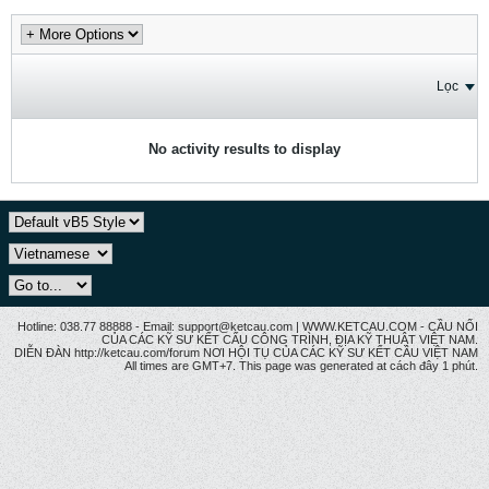
Lọc
No activity results to display
Hotline: 038.77 88888 - Email: support@ketcau.com | WWW.KETCAU.COM - CẦU NỐI
CỦA CÁC KỸ SƯ KẾT CẤU CÔNG TRÌNH, ĐỊA KỸ THUẬT VIỆT NAM.
DIỄN ĐÀN http://ketcau.com/forum NƠI HỘI TỤ CỦA CÁC KỸ SƯ KẾT CÂU VIỆT NAM
All times are GMT+7. This page was generated at cách đây 1 phút.