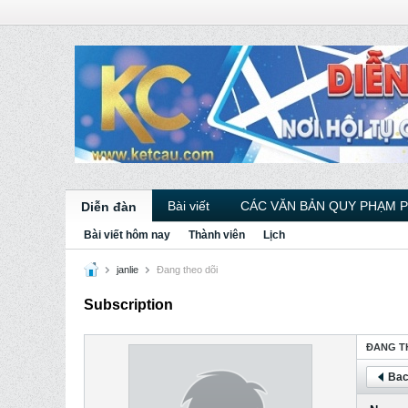
Bài viết
CÁC VĂN BẢN QUY PHẠM 
Diễn đàn
Bài viết hôm nay
Thành viên
Lịch
janlie
Ðang theo dõi
Subscription
ÐANG T
Bac