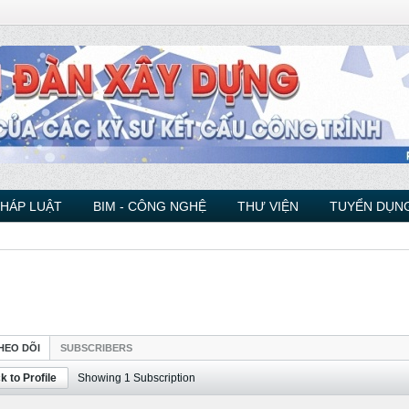
PHÁP LUẬT
BIM - CÔNG NGHỆ
THƯ VIỆN
TUYỂN DỤNG
HEO DÕI
SUBSCRIBERS
k to Profile
Showing
1
Subscription