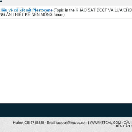
 liệu về cố kết sét Plestocene
(Topic in the
KHẢO SÁT ĐCCT VÀ LỰA CH
G ÁN THIẾT KẾ NỀN MÓNG
forum)
Hotline: 038.77 88888 - Email: support@ketcau.com | WWW.KETCAU.COM - 
DIỄN ĐÀN h