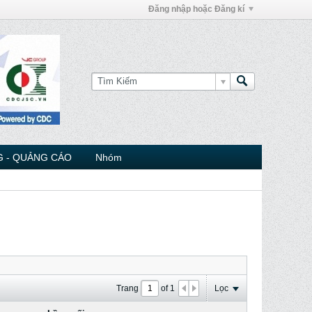
Đăng nhập hoặc Đăng kí
 - QUẢNG CÁO
Nhóm
Trang
of
1
Lọc