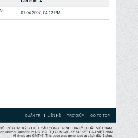
Lần cuối
ỌN
01-04-2007, 04:12 PM
QUẢN TRỊ
LIÊN HỆ
TRỢ GIÚP
GO TO TOP
CẦU NỐI CỦA CÁC KỸ SƯ KẾT CẤU CÔNG TRÌNH, ĐỊA KỸ THUẬT VIỆT NAM.
ttp://ketcau.com/forum NƠI HỘI TỤ CỦA CÁC KỸ SƯ KẾT CÂU VIỆT NAM
All times are GMT+7. This page was generated at cách đây 1 phút.