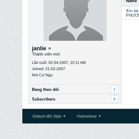
Name
Xin tai
PHƯƠN
janlie
Thành viên mới
Lần cuối: 02-04-2007, 10:11 AM
Joined: 31-03-2007
Nơi Cư Ngụ:
Ðang theo dõi
1
Subscribers
0
Default vB5 Style
Vietnamese