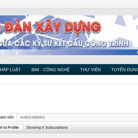
PHÁP LUẬT
BIM - CÔNG NGHỆ
THƯ VIỆN
TUYỂN DỤNG
HEO DÕI
SUBSCRIBERS
k to Profile
Showing
4
Subscriptions