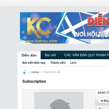
Bài viết
CÁC VĂN BẢN QUY PHẠM 
Diễn đàn
Bài viết hôm nay
Thành viên
Lịch
starian
Ðang theo dõi
Subscription
ÐANG T
Bac