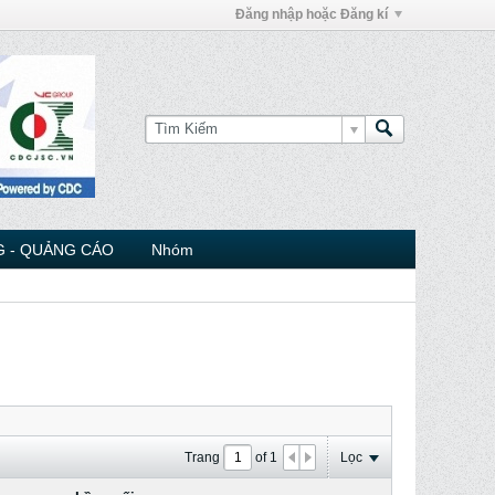
Đăng nhập hoặc Đăng kí
 - QUẢNG CÁO
Nhóm
Trang
of
1
Lọc