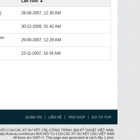
Lần cuối
)
28-08-2007, 12:30 AM
30-12-2009, 01:42 AM
ềm
29-08-2007, 12:29 AM
23-11-2007, 10:34 AM
QUẢN TRỊ
LIÊN HỆ
TRỢ GIÚP
GO TO TOP
CẦU NỐI CỦA CÁC KỸ SƯ KẾT CẤU CÔNG TRÌNH, ĐỊA KỸ THUẬT VIỆT NAM.
ttp://ketcau.com/forum NƠI HỘI TỤ CỦA CÁC KỸ SƯ KẾT CÂU VIỆT NAM
All times are GMT+7. This page was generated at cách đây 1 phút.