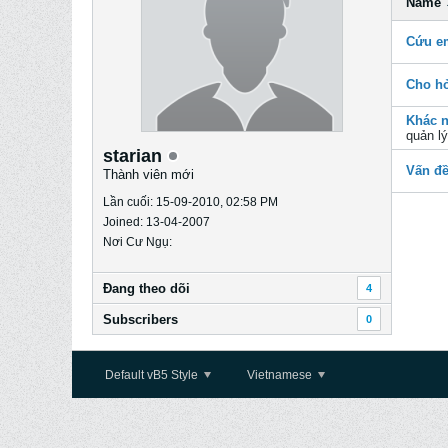
Name
Cứu em
Cho ho
Khác n
quản l
starian
Vấn đề
Thành viên mới
Lần cuối: 15-09-2010, 02:58 PM
Joined: 13-04-2007
Nơi Cư Ngụ:
Ðang theo dõi
4
Subscribers
0
Default vB5 Style
Vietnamese