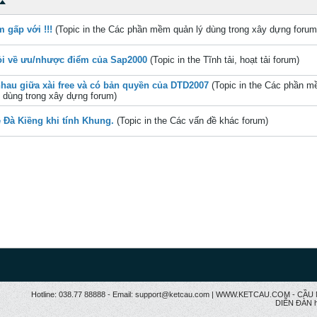
 gấp với !!!
(Topic in the
Các phần mềm quản lý dùng trong xây dựng
forum
̉i về ưu/nhược điểm của Sap2000
(Topic in the
Tĩnh tải, hoạt tải
forum)
hau giữa xài free và có bản quyền của DTD2007
(Topic in the
Các phần m
ý dùng trong xây dựng
forum)
 Đà Kiềng khi tính Khung.
(Topic in the
Các vấn đề khác
forum)
Hotline: 038.77 88888 - Email: support@ketcau.com | WWW.KETCAU.COM - 
DIỄN ĐÀN h