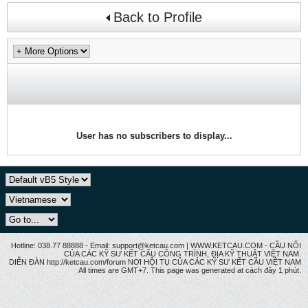
Back to Profile
User has no subscribers to display...
Hotline: 038.77 88888 - Email: support@ketcau.com | WWW.KETCAU.COM - CẦU NỐI
CỦA CÁC KỸ SƯ KẾT CẤU CÔNG TRÌNH, ĐỊA KỸ THUẬT VIỆT NAM.
DIỄN ĐÀN http://ketcau.com/forum NƠI HỘI TỤ CỦA CÁC KỸ SƯ KẾT CÂU VIỆT NAM
All times are GMT+7. This page was generated at cách đây 1 phút.