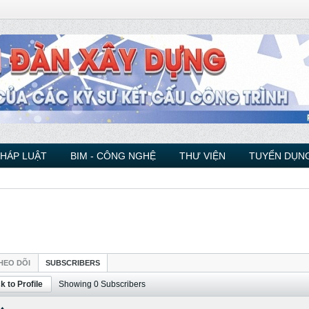
PHÁP LUẬT
BIM - CÔNG NGHỆ
THƯ VIỆN
TUYỂN DỤNG
HEO DÕI
SUBSCRIBERS
k to Profile
Showing
0
Subscribers