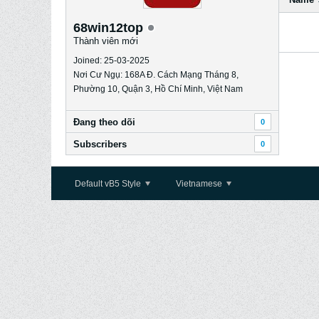
68win12top
Thành viên mới
Joined: 25-03-2025
Nơi Cư Ngụ: 168A Đ. Cách Mạng Tháng 8,
Phường 10, Quận 3, Hồ Chí Minh, Việt Nam
Ðang theo dõi
0
Subscribers
0
Default vB5 Style
Vietnamese