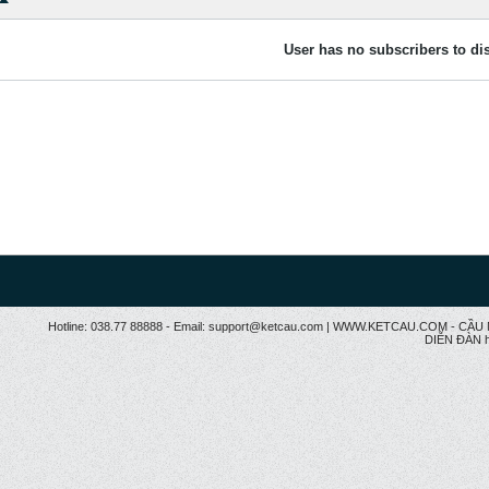
User has no subscribers to dis
Hotline: 038.77 88888 - Email: support@ketcau.com | WWW.KETCAU.COM - 
DIỄN ĐÀN h