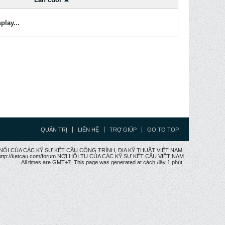
play...
QUẢN TRỊ
LIÊN HỆ
TRỢ GIÚP
GO TO TOP
CẦU NỐI CỦA CÁC KỸ SƯ KẾT CẤU CÔNG TRÌNH, ĐỊA KỸ THUẬT VIỆT NAM.
ttp://ketcau.com/forum NƠI HỘI TỤ CỦA CÁC KỸ SƯ KẾT CÂU VIỆT NAM
All times are GMT+7. This page was generated at cách đây 1 phút.