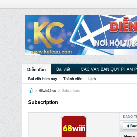
Bài viết
CÁC VĂN BẢN QUY PHẠM 
Diễn đàn
Bài viết hôm nay
Thành viên
Lịch
68win12top
Subscribers
Subscription
ÐANG T
Bac
Name