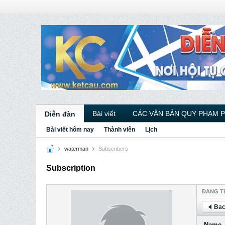
Bài viết
CÁC VĂN BẢN QUY PHẠM 
Diễn đàn
Bài viết hôm nay
Thành viên
Lịch
waterman
Subscribers
Subscription
ÐANG T
Bac
Name