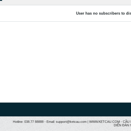
User has no subscribers to dis
Hotline: 038.77 88888 - Email: support@ketcau.com | WWW.KETCAU.COM - 
DIỄN ĐÀN h