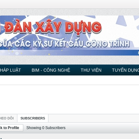
PHÁP LUẬT
BIM - CÔNG NGHỆ
THƯ VIỆN
TUYỂN DỤNG
HEO DÕI
SUBSCRIBERS
k to Profile
Showing
0
Subscribers