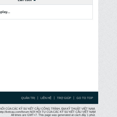
play...
QUẢN TRỊ
LIÊN HỆ
TRỢ GIÚP
GO TO TOP
CẦU NỐI CỦA CÁC KỸ SƯ KẾT CẤU CÔNG TRÌNH, ĐỊA KỸ THUẬT VIỆT NAM.
ttp://ketcau.com/forum NƠI HỘI TỤ CỦA CÁC KỸ SƯ KẾT CÂU VIỆT NAM
All times are GMT+7. This page was generated at cách đây 1 phút.