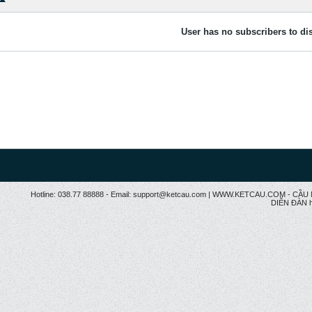
User has no subscribers to dis
Hotline: 038.77 88888 - Email: support@ketcau.com | WWW.KETCAU.COM - 
DIỄN ĐÀN h