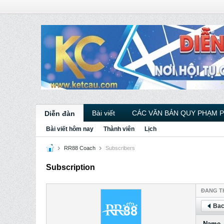
Bài viết
CÁC VĂN BẢN QUY PHẠM 
Diễn đàn
Bài viết hôm nay
Thành viên
Lịch
RR88 Coach
Subscribers
Subscription
ÐANG T
Bac
Name