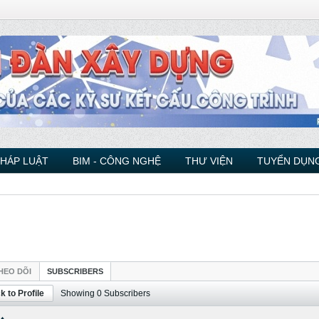
PHÁP LUẬT
BIM - CÔNG NGHỆ
THƯ VIỆN
TUYỂN DỤNG
HEO DÕI
SUBSCRIBERS
k to Profile
Showing
0
Subscribers