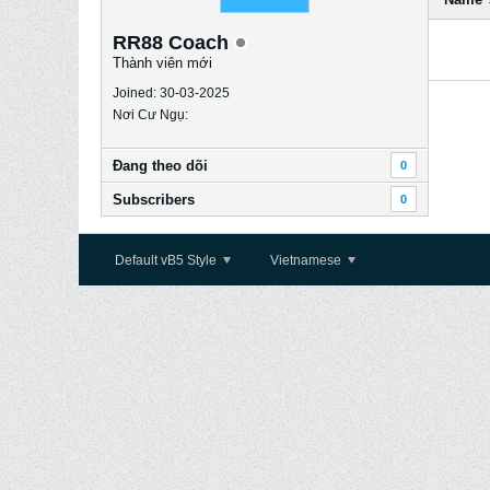
RR88 Coach
Thành viên mới
Joined: 30-03-2025
Nơi Cư Ngụ:
Ðang theo dõi
0
Subscribers
0
Default vB5 Style
Vietnamese