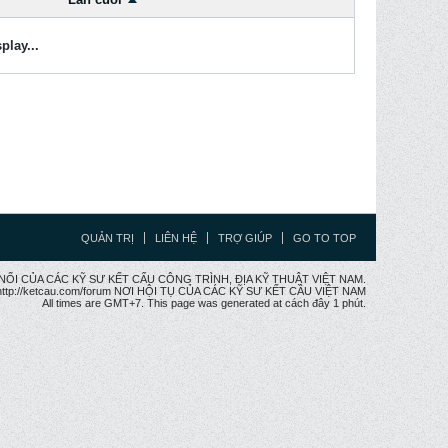
play...
QUẢN TRỊ
LIÊN HỆ
TRỢ GIÚP
GO TO TOP
CẦU NỐI CỦA CÁC KỸ SƯ KẾT CẤU CÔNG TRÌNH, ĐỊA KỸ THUẬT VIỆT NAM.
ttp://ketcau.com/forum NƠI HỘI TỤ CỦA CÁC KỸ SƯ KẾT CÂU VIỆT NAM
All times are GMT+7. This page was generated at cách đây 1 phút.