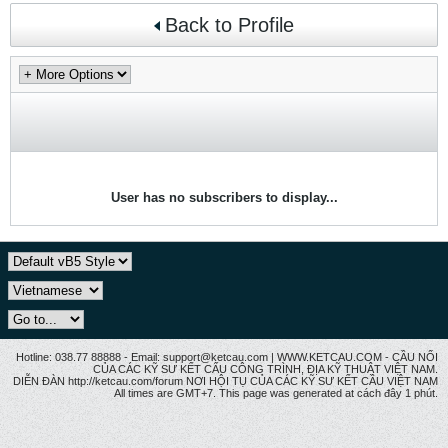
Back to Profile
User has no subscribers to display...
Hotline: 038.77 88888 - Email: support@ketcau.com | WWW.KETCAU.COM - CẦU NỐI
CỦA CÁC KỸ SƯ KẾT CẤU CÔNG TRÌNH, ĐỊA KỸ THUẬT VIỆT NAM.
DIỄN ĐÀN http://ketcau.com/forum NƠI HỘI TỤ CỦA CÁC KỸ SƯ KẾT CÂU VIỆT NAM
All times are GMT+7. This page was generated at cách đây 1 phút.