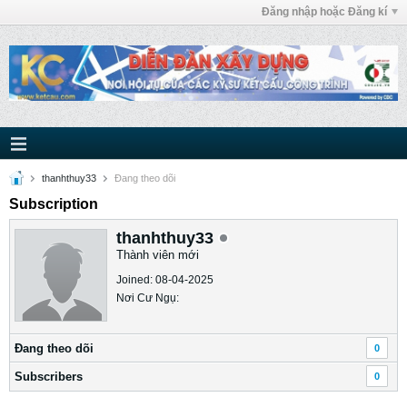
Đăng nhập hoặc Đăng kí
thanhthuy33
Ðang theo dõi
Subscription
thanhthuy33
Thành viên mới
Joined: 08-04-2025
Nơi Cư Ngụ:
Ðang theo dõi
0
Subscribers
0