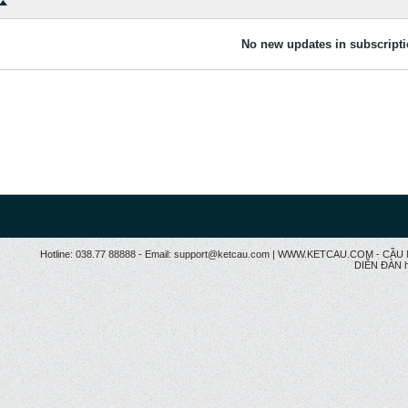
No new updates in subscripti
Hotline: 038.77 88888 - Email: support@ketcau.com | WWW.KETCAU.COM - 
DIỄN ĐÀN h