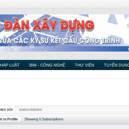
PHÁP LUẬT
BIM - CÔNG NGHỆ
THƯ VIỆN
TUYỂN DỤNG
HEO DÕI
SUBSCRIBERS
k to Profile
Showing
0
Subscriptions