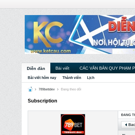
Bài viết
CÁC VĂN BẢN QUY PHẠM 
Diễn đàn
Bài viết hôm nay
Thành viên
Lịch
789bettdev
Ðang theo dõi
Subscription
ÐANG T
Bac