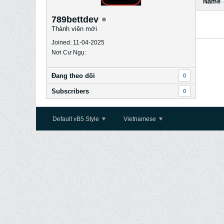
Name
789bettdev
Thành viên mới
Joined: 11-04-2025
Nơi Cư Ngụ:
Ðang theo dõi
0
Subscribers
0
Default vB5 Style
Vietnamese