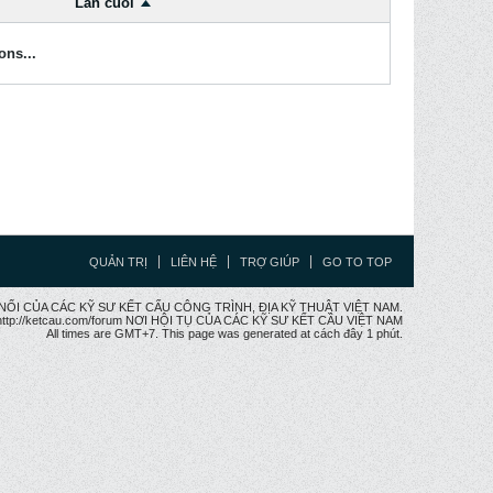
Lần cuối
ons...
QUẢN TRỊ
LIÊN HỆ
TRỢ GIÚP
GO TO TOP
CẦU NỐI CỦA CÁC KỸ SƯ KẾT CẤU CÔNG TRÌNH, ĐỊA KỸ THUẬT VIỆT NAM.
ttp://ketcau.com/forum NƠI HỘI TỤ CỦA CÁC KỸ SƯ KẾT CÂU VIỆT NAM
All times are GMT+7. This page was generated at cách đây 1 phút.