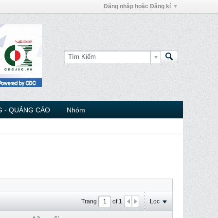
Đăng nhập hoặc Đăng kí
 - QUẢNG CÁO
Nhóm
Trang
of
1
Lọc