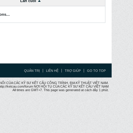
Lần cuối
ons...
QUẢN TRỊ
LIÊN HỆ
TRỢ GIÚP
GO TO TOP
CẦU NỐI CỦA CÁC KỸ SƯ KẾT CẤU CÔNG TRÌNH, ĐỊA KỸ THUẬT VIỆT NAM.
ttp://ketcau.com/forum NƠI HỘI TỤ CỦA CÁC KỸ SƯ KẾT CÂU VIỆT NAM
All times are GMT+7. This page was generated at cách đây 1 phút.