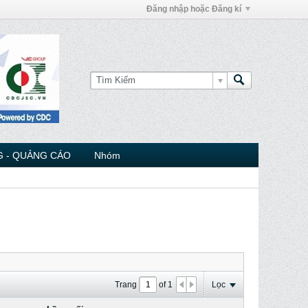
Đăng nhập hoặc Đăng kí
 - QUẢNG CÁO
Nhóm
Trang
of
1
Lọc