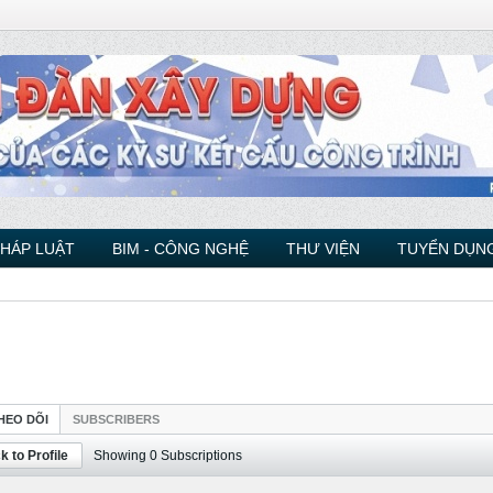
PHÁP LUẬT
BIM - CÔNG NGHỆ
THƯ VIỆN
TUYỂN DỤNG
HEO DÕI
SUBSCRIBERS
k to Profile
Showing
0
Subscriptions