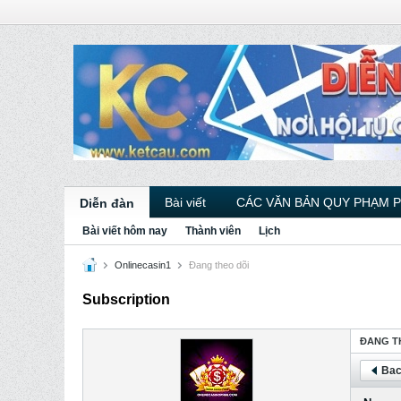
Bài viết
CÁC VĂN BẢN QUY PHẠM 
Diễn đàn
Bài viết hôm nay
Thành viên
Lịch
Onlinecasin1
Ðang theo dõi
Subscription
ÐANG T
Bac