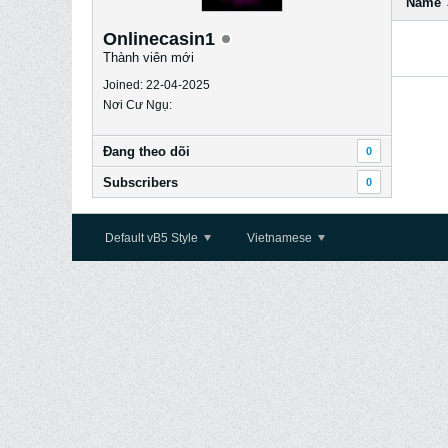
Name
Onlinecasin1
Thành viên mới
Joined: 22-04-2025
Nơi Cư Ngụ:
Ðang theo dõi
0
Subscribers
0
Default vB5 Style
Vietnamese