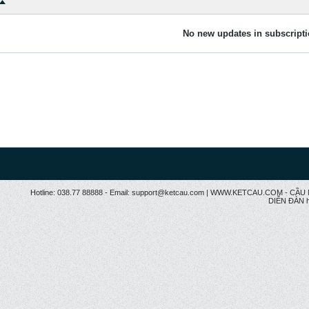
No new updates in subscripti
Hotline: 038.77 88888 - Email: support@ketcau.com | WWW.KETCAU.COM - 
DIỄN ĐÀN h