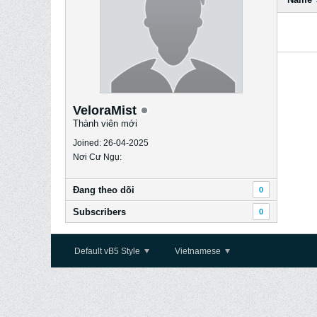
VeloraMist
Thành viên mới
Joined: 26-04-2025
Nơi Cư Ngụ:
Ðang theo dõi
0
Subscribers
0
Default vB5 Style
Vietnamese