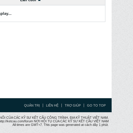
play...
QUẢN TRỊ
LIÊN HỆ
TRỢ GIÚP
GO TO TOP
CẦU NỐI CỦA CÁC KỸ SƯ KẾT CẤU CÔNG TRÌNH, ĐỊA KỸ THUẬT VIỆT NAM.
ttp://ketcau.com/forum NƠI HỘI TỤ CỦA CÁC KỸ SƯ KẾT CÂU VIỆT NAM
All times are GMT+7. This page was generated at cách đây 1 phút.