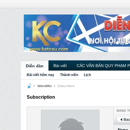
Bài viết
CÁC VĂN BẢN QUY PHẠM 
Diễn đàn
Bài viết hôm nay
Thành viên
Lịch
VeloraMist
Subscribers
Subscription
ÐANG T
Bac
Name