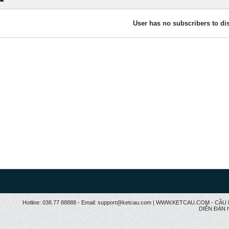
User has no subscribers to dis
Hotline: 038.77 88888 - Email: support@ketcau.com | WWW.KETCAU.COM - 
DIỄN ĐÀN h