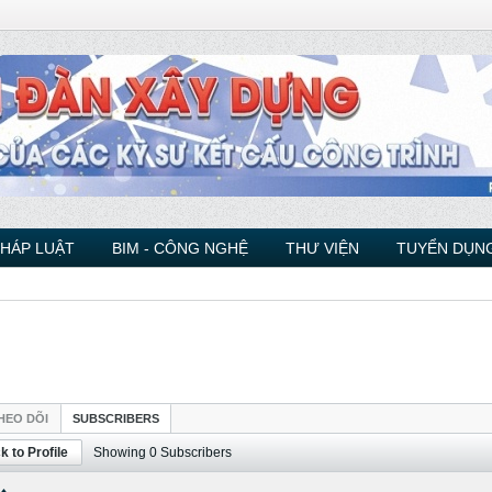
PHÁP LUẬT
BIM - CÔNG NGHỆ
THƯ VIỆN
TUYỂN DỤNG
HEO DÕI
SUBSCRIBERS
k to Profile
Showing
0
Subscribers