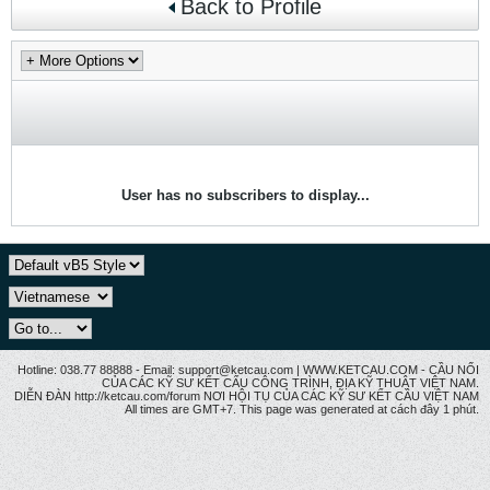
Back to Profile
User has no subscribers to display...
Hotline: 038.77 88888 - Email: support@ketcau.com | WWW.KETCAU.COM - CẦU NỐI
CỦA CÁC KỸ SƯ KẾT CẤU CÔNG TRÌNH, ĐỊA KỸ THUẬT VIỆT NAM.
DIỄN ĐÀN http://ketcau.com/forum NƠI HỘI TỤ CỦA CÁC KỸ SƯ KẾT CÂU VIỆT NAM
All times are GMT+7. This page was generated at cách đây 1 phút.