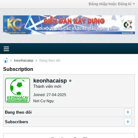
Đăng nhập hoặc Đăng kí
keonhacaisp
Ðang theo dõi
Subscription
keonhacaisp
Thành viên mới
Joined: 27-04-2025
Nơi Cư Ngụ:
Ðang theo dõi
0
Subscribers
0