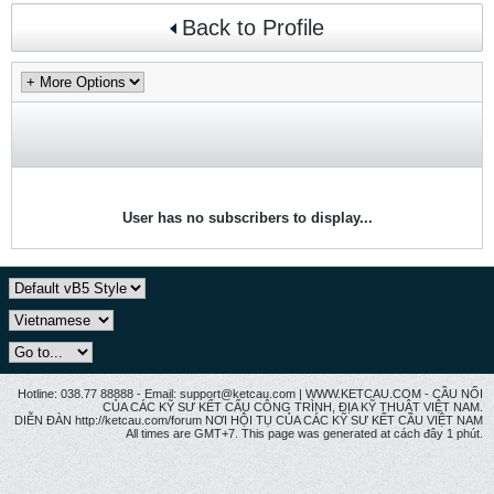
Back to Profile
User has no subscribers to display...
Hotline: 038.77 88888 - Email: support@ketcau.com | WWW.KETCAU.COM - CẦU NỐI
CỦA CÁC KỸ SƯ KẾT CẤU CÔNG TRÌNH, ĐỊA KỸ THUẬT VIỆT NAM.
DIỄN ĐÀN http://ketcau.com/forum NƠI HỘI TỤ CỦA CÁC KỸ SƯ KẾT CÂU VIỆT NAM
All times are GMT+7. This page was generated at cách đây 1 phút.