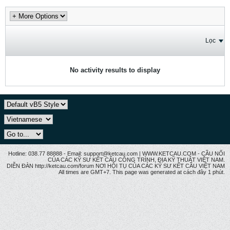
Lọc
No activity results to display
Hotline: 038.77 88888 - Email: support@ketcau.com | WWW.KETCAU.COM - CẦU NỐI
CỦA CÁC KỸ SƯ KẾT CẤU CÔNG TRÌNH, ĐỊA KỸ THUẬT VIỆT NAM.
DIỄN ĐÀN http://ketcau.com/forum NƠI HỘI TỤ CỦA CÁC KỸ SƯ KẾT CÂU VIỆT NAM
All times are GMT+7. This page was generated at cách đây 1 phút.