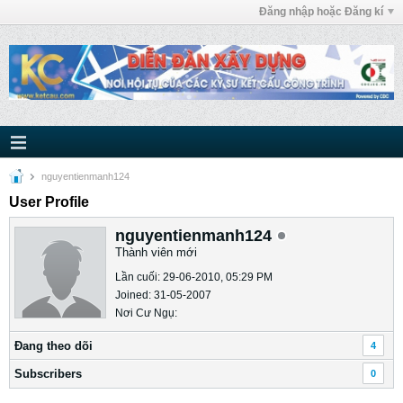
Đăng nhập hoặc Đăng kí
nguyentienmanh124
User Profile
nguyentienmanh124
Thành viên mới
Lần cuối: 29-06-2010, 05:29 PM
Joined: 31-05-2007
Nơi Cư Ngụ:
Ðang theo dõi
4
Subscribers
0