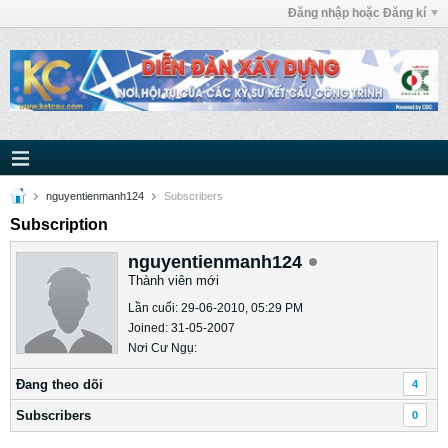
Đăng nhập hoặc Đăng kí
nguyentienmanh124
Subscribers
Subscription
nguyentienmanh124
Thành viên mới
Lần cuối: 29-06-2010, 05:29 PM
Joined: 31-05-2007
Nơi Cư Ngụ:
Ðang theo dõi
4
Subscribers
0