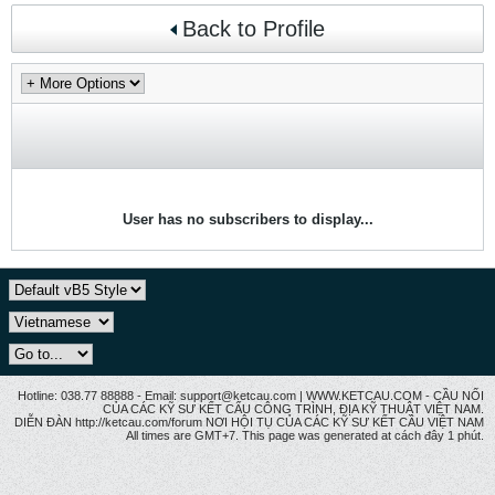
Back to Profile
User has no subscribers to display...
Hotline: 038.77 88888 - Email: support@ketcau.com | WWW.KETCAU.COM - CẦU NỐI
CỦA CÁC KỸ SƯ KẾT CẤU CÔNG TRÌNH, ĐỊA KỸ THUẬT VIỆT NAM.
DIỄN ĐÀN http://ketcau.com/forum NƠI HỘI TỤ CỦA CÁC KỸ SƯ KẾT CÂU VIỆT NAM
All times are GMT+7. This page was generated at cách đây 1 phút.