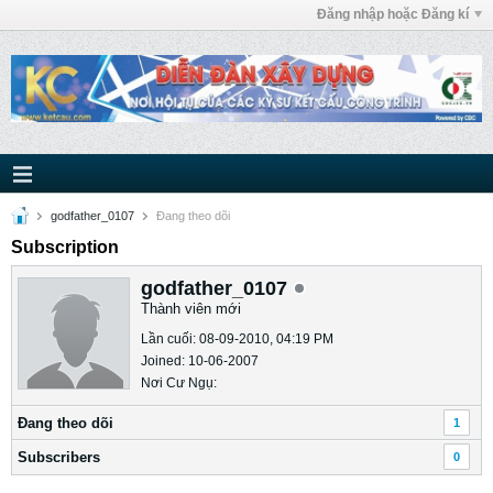
Đăng nhập hoặc Đăng kí
godfather_0107
Ðang theo dõi
Subscription
godfather_0107
Thành viên mới
Lần cuối: 08-09-2010, 04:19 PM
Joined: 10-06-2007
Nơi Cư Ngụ:
Ðang theo dõi
1
Subscribers
0