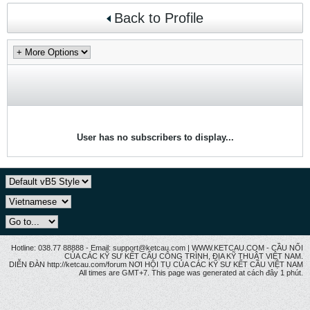
Back to Profile
User has no subscribers to display...
Hotline: 038.77 88888 - Email: support@ketcau.com | WWW.KETCAU.COM - CẦU NỐI
CỦA CÁC KỸ SƯ KẾT CẤU CÔNG TRÌNH, ĐỊA KỸ THUẬT VIỆT NAM.
DIỄN ĐÀN http://ketcau.com/forum NƠI HỘI TỤ CỦA CÁC KỸ SƯ KẾT CÂU VIỆT NAM
All times are GMT+7. This page was generated at cách đây 1 phút.