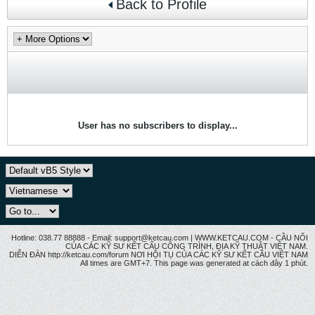
Back to Profile
User has no subscribers to display...
Hotline: 038.77 88888 - Email: support@ketcau.com | WWW.KETCAU.COM - CẦU NỐI
CỦA CÁC KỸ SƯ KẾT CẤU CÔNG TRÌNH, ĐỊA KỸ THUẬT VIỆT NAM.
DIỄN ĐÀN http://ketcau.com/forum NƠI HỘI TỤ CỦA CÁC KỸ SƯ KẾT CÂU VIỆT NAM
All times are GMT+7. This page was generated at cách đây 1 phút.