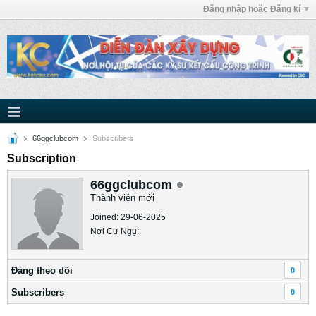
Đăng nhập hoặc Đăng kí
66ggclubcom
Subscribers
Subscription
66ggclubcom
Thành viên mới
Joined: 29-06-2025
Nơi Cư Ngụ:
Ðang theo dõi
0
Subscribers
0