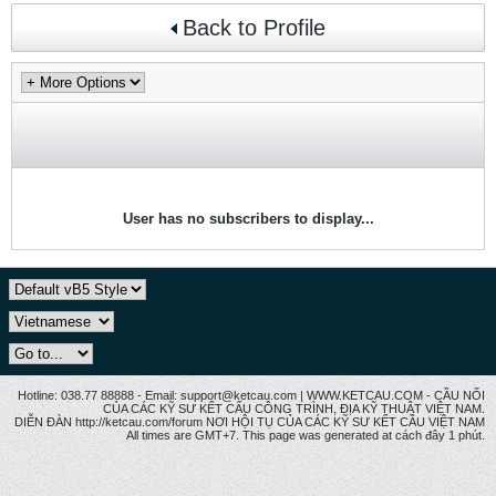
Back to Profile
User has no subscribers to display...
Hotline: 038.77 88888 - Email: support@ketcau.com | WWW.KETCAU.COM - CẦU NỐI
CỦA CÁC KỸ SƯ KẾT CẤU CÔNG TRÌNH, ĐỊA KỸ THUẬT VIỆT NAM.
DIỄN ĐÀN http://ketcau.com/forum NƠI HỘI TỤ CỦA CÁC KỸ SƯ KẾT CÂU VIỆT NAM
All times are GMT+7. This page was generated at cách đây 1 phút.