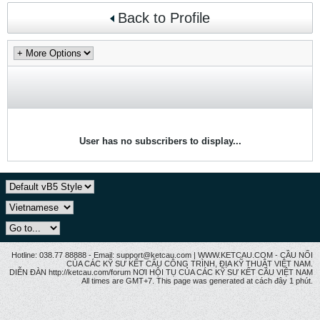
Back to Profile
User has no subscribers to display...
Hotline: 038.77 88888 - Email: support@ketcau.com | WWW.KETCAU.COM - CẦU NỐI
CỦA CÁC KỸ SƯ KẾT CẤU CÔNG TRÌNH, ĐỊA KỸ THUẬT VIỆT NAM.
DIỄN ĐÀN http://ketcau.com/forum NƠI HỘI TỤ CỦA CÁC KỸ SƯ KẾT CÂU VIỆT NAM
All times are GMT+7. This page was generated at cách đây 1 phút.