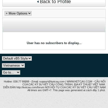
Back to Profile
User has no subscribers to display...
Hotline: 038.77 88888 - Email: support@ketcau.com | WWW.KETCAU.COM - CẦU NỐI
CỦA CÁC KỸ SƯ KẾT CẤU CÔNG TRÌNH, ĐỊA KỸ THUẬT VIỆT NAM.
DIỄN ĐÀN http://ketcau.com/forum NƠI HỘI TỤ CỦA CÁC KỸ SƯ KẾT CÂU VIỆT NAM
All times are GMT+7. This page was generated at cách đây 1 phút.