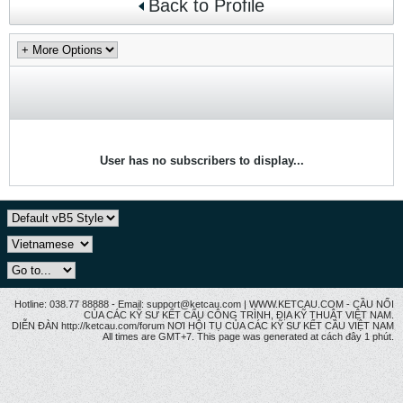
Back to Profile
User has no subscribers to display...
Hotline: 038.77 88888 - Email: support@ketcau.com | WWW.KETCAU.COM - CẦU NỐI
CỦA CÁC KỸ SƯ KẾT CẤU CÔNG TRÌNH, ĐỊA KỸ THUẬT VIỆT NAM.
DIỄN ĐÀN http://ketcau.com/forum NƠI HỘI TỤ CỦA CÁC KỸ SƯ KẾT CÂU VIỆT NAM
All times are GMT+7. This page was generated at cách đây 1 phút.