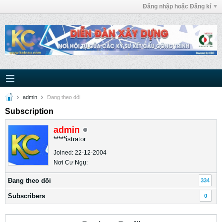
Đăng nhập hoặc Đăng kí
admin
Ðang theo dõi
Subscription
admin
*****istrator
Joined: 22-12-2004
Nơi Cư Ngụ:
Ðang theo dõi
334
Subscribers
0