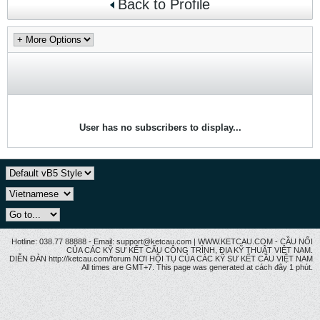
Back to Profile
User has no subscribers to display...
Hotline: 038.77 88888 - Email: support@ketcau.com | WWW.KETCAU.COM - CẦU NỐI
CỦA CÁC KỸ SƯ KẾT CẤU CÔNG TRÌNH, ĐỊA KỸ THUẬT VIỆT NAM.
DIỄN ĐÀN http://ketcau.com/forum NƠI HỘI TỤ CỦA CÁC KỸ SƯ KẾT CÂU VIỆT NAM
All times are GMT+7. This page was generated at cách đây 1 phút.