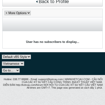
Back to Profile
User has no subscribers to display...
Hotline: 038.77 88888 - Email: support@ketcau.com | WWW.KETCAU.COM - CẦU NỐI
CỦA CÁC KỸ SƯ KẾT CẤU CÔNG TRÌNH, ĐỊA KỸ THUẬT VIỆT NAM.
DIỄN ĐÀN http://ketcau.com/forum NƠI HỘI TỤ CỦA CÁC KỸ SƯ KẾT CÂU VIỆT NAM
All times are GMT+7. This page was generated at cách đây 1 phút.