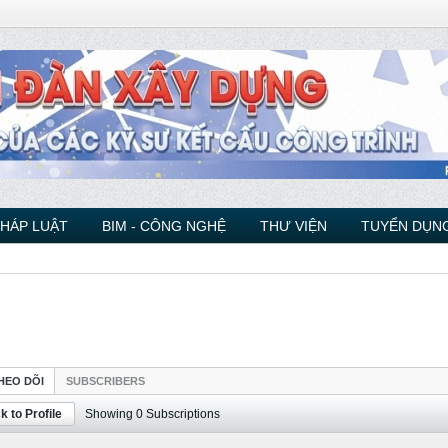
PHÁP LUẬT
BIM - CÔNG NGHỆ
THƯ VIỆN
TUYỂN DỤNG
HEO DÕI
SUBSCRIBERS
k to Profile
Showing
0
Subscriptions