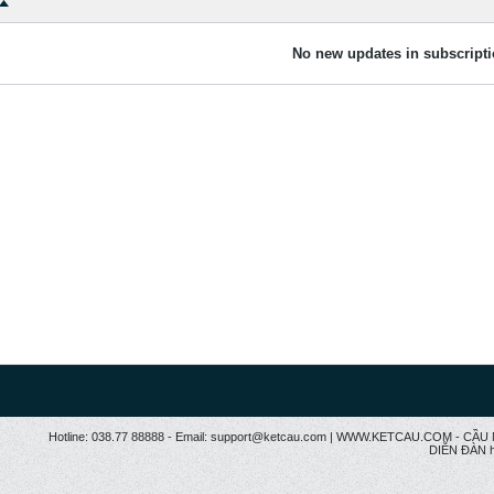
No new updates in subscripti
Hotline: 038.77 88888 - Email: support@ketcau.com | WWW.KETCAU.COM - 
DIỄN ĐÀN h