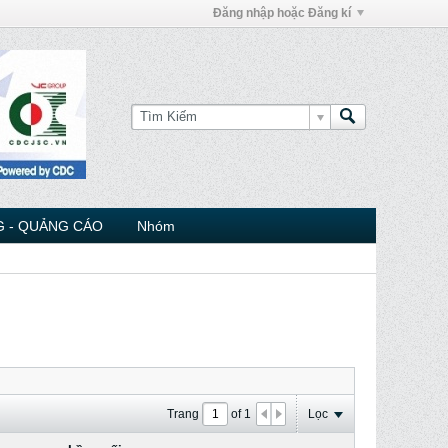
Đăng nhập hoặc Đăng kí
 - QUẢNG CÁO
Nhóm
Trang
of
1
Lọc