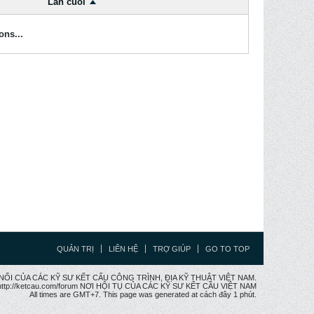
Lần cuối
ons...
QUẢN TRỊ
LIÊN HỆ
TRỢ GIÚP
GO TO TOP
CẦU NỐI CỦA CÁC KỸ SƯ KẾT CẤU CÔNG TRÌNH, ĐỊA KỸ THUẬT VIỆT NAM.
ttp://ketcau.com/forum NƠI HỘI TỤ CỦA CÁC KỸ SƯ KẾT CÂU VIỆT NAM
All times are GMT+7. This page was generated at cách đây 1 phút.