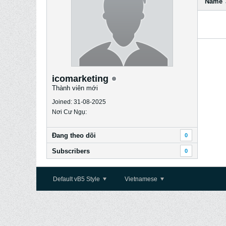
Name
icomarketing
Thành viên mới
Joined: 31-08-2025
Nơi Cư Ngụ:
Ðang theo dõi
0
Subscribers
0
Default vB5 Style
Vietnamese