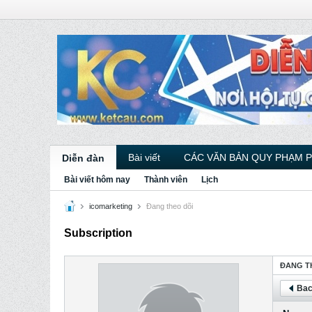
Bài viết
CÁC VĂN BẢN QUY PHẠM 
Diễn đàn
Bài viết hôm nay
Thành viên
Lịch
icomarketing
Ðang theo dõi
Subscription
ÐANG T
Bac