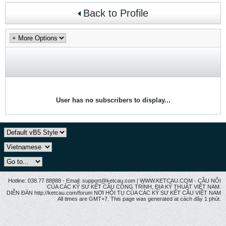
Back to Profile
User has no subscribers to display...
Hotline: 038.77 88888 - Email: support@ketcau.com | WWW.KETCAU.COM - CẦU NỐI
CỦA CÁC KỸ SƯ KẾT CẤU CÔNG TRÌNH, ĐỊA KỸ THUẬT VIỆT NAM.
DIỄN ĐÀN http://ketcau.com/forum NƠI HỘI TỤ CỦA CÁC KỸ SƯ KẾT CÂU VIỆT NAM
All times are GMT+7. This page was generated at cách đây 1 phút.