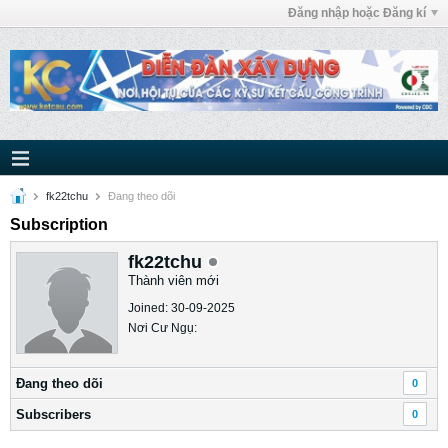
Đăng nhập hoặc Đăng kí
fk22tchu
Ðang theo dõi
Subscription
fk22tchu
Thành viên mới
Joined: 30-09-2025
Nơi Cư Ngụ:
Ðang theo dõi
0
Subscribers
0