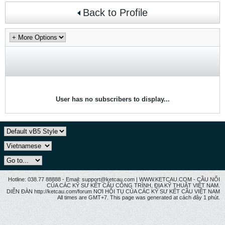
Back to Profile
User has no subscribers to display...
Hotline: 038.77 88888 - Email: support@ketcau.com | WWW.KETCAU.COM - CẦU NỐI
CỦA CÁC KỸ SƯ KẾT CẤU CÔNG TRÌNH, ĐỊA KỸ THUẬT VIỆT NAM.
DIỄN ĐÀN http://ketcau.com/forum NƠI HỘI TỤ CỦA CÁC KỸ SƯ KẾT CÂU VIỆT NAM
All times are GMT+7. This page was generated at cách đây 1 phút.