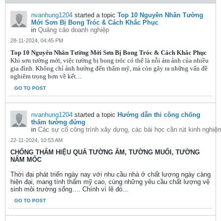
nvanhung1204
started a topic
Top 10 Nguyên Nhân Tường
Mới Sơn Bị Bong Tróc & Cách Khắc Phục
in
Quảng cáo doanh nghiệp
28-11-2024, 04:45 PM
Top 10 Nguyên Nhân Tường Mới Sơn Bị Bong Tróc & Cách Khắc Phục
Khi sơn tường mới, việc tường bị bong tróc có thể là nỗi ám ảnh của nhiều
gia đình. Không chỉ ảnh hưởng đến thẩm mỹ, mà còn gây ra những vấn đề
nghiêm trọng hơn về kết
...
GO TO POST
nvanhung1204
started a topic
Hướng dẫn thi công chống
thấm tường đứng
in
Các sự cố công trình xây dựng, các bài học cần rút kinh nghiệ
22-11-2024, 10:53 AM
CHỐNG THẤM HIỆU QUẢ TƯỜNG ẨM, TƯỜNG MUỐI, TƯỜNG
NẤM MỐC
Thời đại phát triển ngày nay với nhu cầu nhà ở chất lượng ngày càng
hiện đại, mang tính thẩm mỹ cao, cùng những yêu cầu chất lượng vệ
sinh môi trường sống…. Chính vì lẽ đó...
GO TO POST