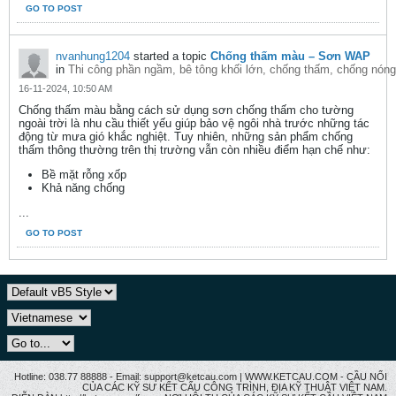
GO TO POST
nvanhung1204
started a topic
Chống thấm màu – Sơn WAP
in
Thi công phần ngầm, bê tông khối lớn, chống thấm, chống nóng,
16-11-2024, 10:50 AM
Chống thấm màu bằng cách sử dụng sơn chống thấm cho tường
ngoài trời là nhu cầu thiết yếu giúp bảo vệ ngôi nhà trước những tác
động từ mưa gió khắc nghiệt. Tuy nhiên, những sản phẩm chống
thấm thông thường trên thị trường vẫn còn nhiều điểm hạn chế như:
Bề mặt rỗng xốp
Khả năng chống
...
GO TO POST
Hotline: 038.77 88888 - Email: support@ketcau.com | WWW.KETCAU.COM - CẦU NỐI
CỦA CÁC KỸ SƯ KẾT CẤU CÔNG TRÌNH, ĐỊA KỸ THUẬT VIỆT NAM.