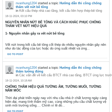
nvanhung1204
started a topic
Hướng dẫn thi công chống
thấm vết nứt bê tông
in
Kết cấu thép nhà cao tầng, kết cấu liên hợp thép-bê tông
18-11-2024, 03:10 PM
NGUYÊN NHÂN NỨT BÊ TÔNG VÀ CÁCH KHẮC PHỤC CHỐNG
THẤM VẾT NỨT HIỆU QUẢ
1- Nguyên nhân gây ra vết nứt bê tông
Vết nứt trong kết cấu bê tông cốt thép do nhiều nguyên nhân gây nên
như do tác động của lực hoặc do ứng suất nhiệt và ứng...
GO TO POST
nvanhung1204
started a topic
Hướng dẫn thi công chống
thấm tường đứng
in
Các vấn đề về kết cấu BTCT nhà cao tầng, BTCT ứng lực trướ
18-11-2024, 10:18 AM
CHỐNG THẤM HIỆU QUẢ TƯỜNG ẨM, TƯỜNG MUỐI, TƯỜNG
NẤM MỐC
Thời đại phát triển ngày nay với nhu cầu nhà ở chất lượng ngày càng
hiện đại, mang tính thẩm mỹ cao, cùng những yêu cầu chất lượng vệ
sinh môi trường sống…. Chính vì lẽ đó...
GO TO POST