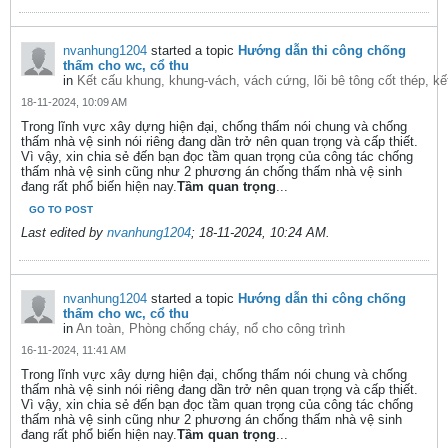
nvanhung1204
started a topic
Hướng dẫn thi công chống
thấm cho wc, cổ thu
in
Kết cấu khung, khung-vách, vách cứng, lõi bê tông cốt thép, k
18-11-2024, 10:09 AM
Trong lĩnh vực xây dựng hiện đại, chống thấm nói chung và chống
thấm nhà vệ sinh nói riêng đang dần trở nên quan trọng và cấp thiết.
Vì vậy, xin chia sẻ đến bạn đọc tầm quan trọng của công tác chống
thấm nhà vệ sinh cũng như 2 phương án chống thấm nhà vệ sinh
đang rất phổ biến hiện nay.
Tầm quan trọng
...
GO TO POST
Last edited by
nvanhung1204
;
18-11-2024, 10:24 AM
.
nvanhung1204
started a topic
Hướng dẫn thi công chống
thấm cho wc, cổ thu
in
An toàn, Phòng chống cháy, nổ cho công trình
16-11-2024, 11:41 AM
Trong lĩnh vực xây dựng hiện đại, chống thấm nói chung và chống
thấm nhà vệ sinh nói riêng đang dần trở nên quan trọng và cấp thiết.
Vì vậy, xin chia sẻ đến bạn đọc tầm quan trọng của công tác chống
thấm nhà vệ sinh cũng như 2 phương án chống thấm nhà vệ sinh
đang rất phổ biến hiện nay.
Tầm quan trọng
...