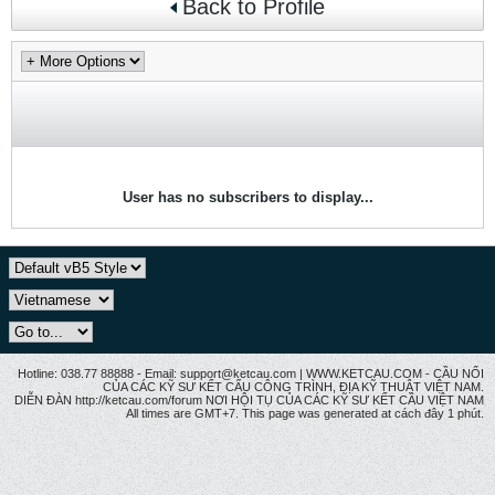
Back to Profile
User has no subscribers to display...
Hotline: 038.77 88888 - Email: support@ketcau.com | WWW.KETCAU.COM - CẦU NỐI
CỦA CÁC KỸ SƯ KẾT CẤU CÔNG TRÌNH, ĐỊA KỸ THUẬT VIỆT NAM.
DIỄN ĐÀN http://ketcau.com/forum NƠI HỘI TỤ CỦA CÁC KỸ SƯ KẾT CÂU VIỆT NAM
All times are GMT+7. This page was generated at cách đây 1 phút.