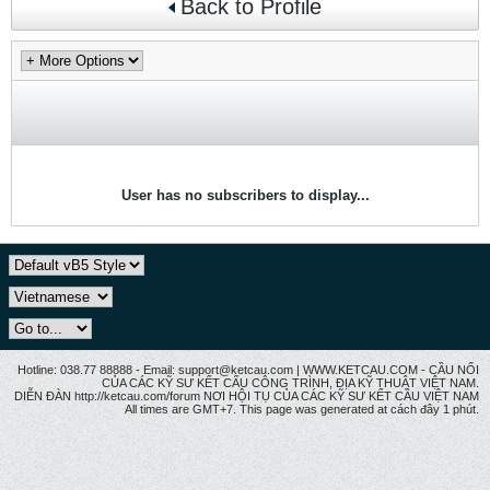
Back to Profile
User has no subscribers to display...
Hotline: 038.77 88888 - Email: support@ketcau.com | WWW.KETCAU.COM - CẦU NỐI
CỦA CÁC KỸ SƯ KẾT CẤU CÔNG TRÌNH, ĐỊA KỸ THUẬT VIỆT NAM.
DIỄN ĐÀN http://ketcau.com/forum NƠI HỘI TỤ CỦA CÁC KỸ SƯ KẾT CÂU VIỆT NAM
All times are GMT+7. This page was generated at cách đây 1 phút.