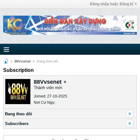
Đăng nhập hoặc Đăng kí
88Vvsenet
Ðang theo dõi
Subscription
88Vvsenet
Thành viên mới
Joined: 27-10-2025
Nơi Cư Ngụ:
Ðang theo dõi
0
Subscribers
0