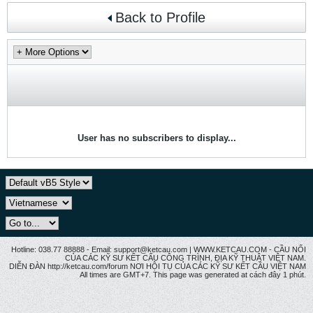
Back to Profile
User has no subscribers to display...
Hotline: 038.77 88888 - Email: support@ketcau.com | WWW.KETCAU.COM - CẦU NỐI
CỦA CÁC KỸ SƯ KẾT CẤU CÔNG TRÌNH, ĐỊA KỸ THUẬT VIỆT NAM.
DIỄN ĐÀN http://ketcau.com/forum NƠI HỘI TỤ CỦA CÁC KỸ SƯ KẾT CÂU VIỆT NAM
All times are GMT+7. This page was generated at cách đây 1 phút.