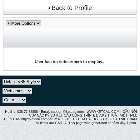
Back to Profile
User has no subscribers to display...
Hotline: 038.77 88888 - Email: support@ketcau.com | WWW.KETCAU.COM - CẦU NỐI
CỦA CÁC KỸ SƯ KẾT CẤU CÔNG TRÌNH, ĐỊA KỸ THUẬT VIỆT NAM.
DIỄN ĐÀN http://ketcau.com/forum NƠI HỘI TỤ CỦA CÁC KỸ SƯ KẾT CÂU VIỆT NAM
All times are GMT+7. This page was generated at cách đây 1 phút.