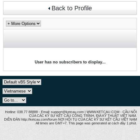
Back to Profile
User has no subscribers to display...
Hotline: 038.77 88888 - Email: support@ketcau.com | WWW.KETCAU.COM - CẦU NỐI
CỦA CÁC KỸ SƯ KẾT CẤU CÔNG TRÌNH, ĐỊA KỸ THUẬT VIỆT NAM.
DIỄN ĐÀN http://ketcau.com/forum NƠI HỘI TỤ CỦA CÁC KỸ SƯ KẾT CÂU VIỆT NAM
All times are GMT+7. This page was generated at cách đây 1 phút.