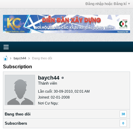
Đăng nhập hoặc Đăng kí
baych44
Ðang theo dõi
Subscription
baych44
Thành viên
Lần cuối: 30-09-2010, 02:01 AM
Joined: 02-01-2008
Nơi Cư Ngụ:
Ðang theo dõi
38
Subscribers
0