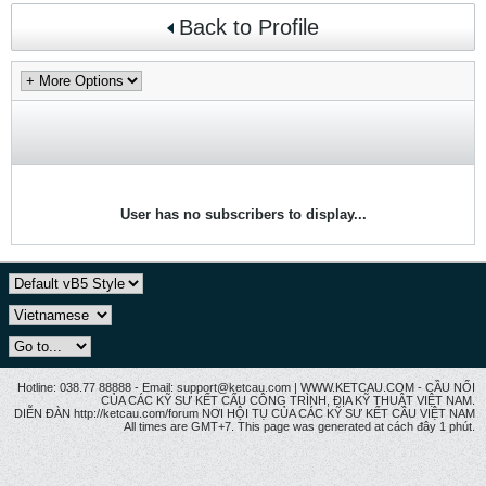
Back to Profile
User has no subscribers to display...
Hotline: 038.77 88888 - Email: support@ketcau.com | WWW.KETCAU.COM - CẦU NỐI
CỦA CÁC KỸ SƯ KẾT CẤU CÔNG TRÌNH, ĐỊA KỸ THUẬT VIỆT NAM.
DIỄN ĐÀN http://ketcau.com/forum NƠI HỘI TỤ CỦA CÁC KỸ SƯ KẾT CÂU VIỆT NAM
All times are GMT+7. This page was generated at cách đây 1 phút.