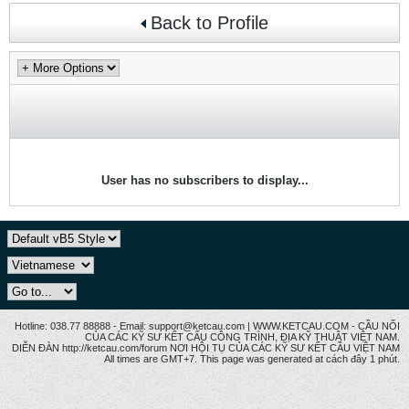
Back to Profile
User has no subscribers to display...
Hotline: 038.77 88888 - Email: support@ketcau.com | WWW.KETCAU.COM - CẦU NỐI
CỦA CÁC KỸ SƯ KẾT CẤU CÔNG TRÌNH, ĐỊA KỸ THUẬT VIỆT NAM.
DIỄN ĐÀN http://ketcau.com/forum NƠI HỘI TỤ CỦA CÁC KỸ SƯ KẾT CÂU VIỆT NAM
All times are GMT+7. This page was generated at cách đây 1 phút.