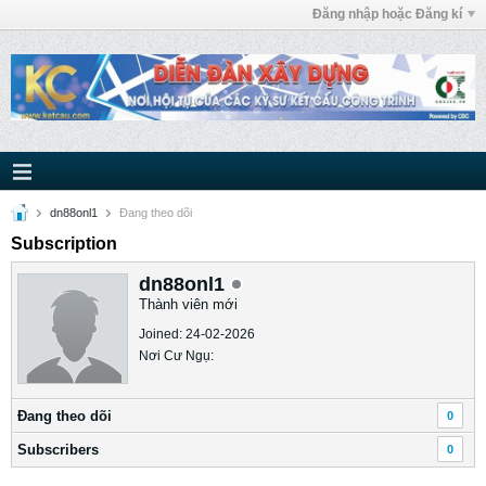
Đăng nhập hoặc Đăng kí
dn88onl1
Ðang theo dõi
Subscription
dn88onl1
Thành viên mới
Joined: 24-02-2026
Nơi Cư Ngụ:
Ðang theo dõi
0
Subscribers
0