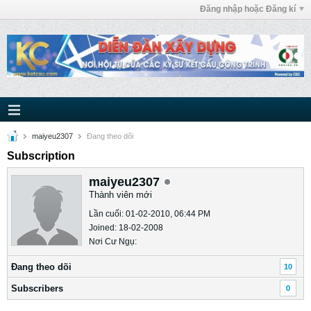
Đăng nhập hoặc Đăng kí
maiyeu2307
Ðang theo dõi
Subscription
maiyeu2307
Thành viên mới
Lần cuối: 01-02-2010, 06:44 PM
Joined: 18-02-2008
Nơi Cư Ngụ:
Ðang theo dõi
10
Subscribers
0