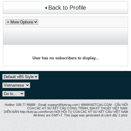
Back to Profile
User has no subscribers to display...
Hotline: 038.77 88888 - Email: support@ketcau.com | WWW.KETCAU.COM - CẦU NỐI
CỦA CÁC KỸ SƯ KẾT CẤU CÔNG TRÌNH, ĐỊA KỸ THUẬT VIỆT NAM.
DIỄN ĐÀN http://ketcau.com/forum NƠI HỘI TỤ CỦA CÁC KỸ SƯ KẾT CÂU VIỆT NAM
All times are GMT+7. This page was generated at cách đây 1 phút.