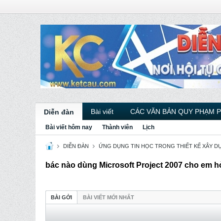
Bài viết
CÁC VĂN BẢN QUY PHẠM 
Diễn đàn
Bài viết hôm nay
Thành viên
Lịch
DIỄN ĐÀN
ỨNG DỤNG TIN HỌC TRONG THIẾT KẾ XÂY D
bác nào dùng Microsoft Project 2007 cho em hỏi
BÀI GỞI
BÀI VIẾT MỚI NHẤT