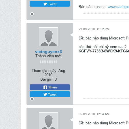
Tweet
Bán sách online:
www.sachgia
29-08-2010, 11:22 PM
Ðề: bác nào dùng Microsoft Pr
bác thử sài cái nỳ xem sao?
KGFVY-7733B-8WCK9-KTG6
vietnguyenx3
Thành viên mới
Tham gia ngày:
Aug
2010
Bài gởi:
3
Share
Tweet
05-09-2010, 12:54 AM
Ðề: bác nào dùng Microsoft Pr