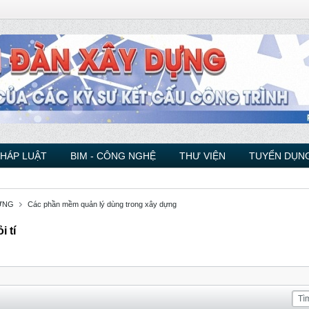
PHÁP LUẬT
BIM - CÔNG NGHỆ
THƯ VIỆN
TUYỂN DỤNG
ỰNG
Các phần mềm quản lý dùng trong xây dựng
 tí