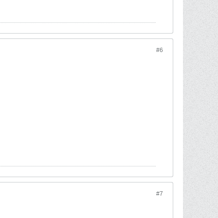
#6
#7