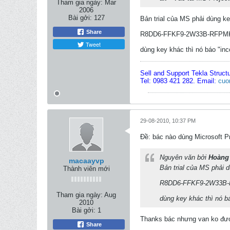
Tham gia ngày:
Mar
2006
Bài gởi:
127
Bản trial của MS phải dùng ke
Share
R8DD6-FFKF9-2W33B-RFPM
Tweet
dùng key khác thì nó báo "inc
Sell and Support Tekla Struct
Tel: 0983 421 282. Email:
cuo
29-08-2010, 10:37 PM
Ðề: bác nào dùng Microsoft Pr
Nguyên văn bởi
Hoàng
macaayvp
Bản trial của MS phải d
Thành viên mới
R8DD6-FFKF9-2W33B
Tham gia ngày:
Aug
dùng key khác thì nó bá
2010
Bài gởi:
1
Thanks bác nhưng van ko đư
Share