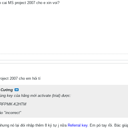
o cai MS project 2007 cho e xin voi?
oject 2007 cho em hỏi tí
 Cường
ùng key của hãng mới activate (trial) được:
-RFPMK-K2HTM
o "incorrect"
nhưng nó lại đòi nhập thêm 8 ký tự j nữa
Referral key
. Em pó tay rồi. Bác gi