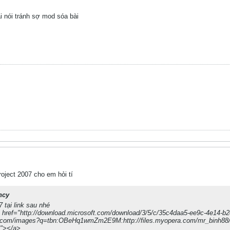
i nói tránh sợ mod sóa bài
oject 2007 cho em hỏi tí
ncy
 tại link sau nhé
 href="http://download.microsoft.com/download/3/5/c/35c4daa5-ee9c-4e14-b
le.com/images?q=tbn:OBeHq1wmZm2E9M:http://files.myopera.com/mr_binh88/
t"></a>