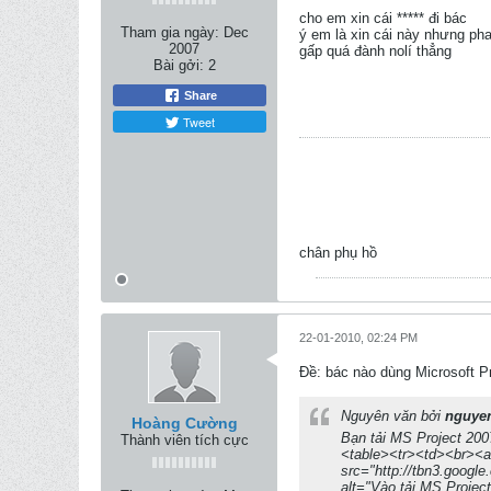
cho em xin cái ***** đi bác
Tham gia ngày:
Dec
ý em là xin cái này nhưng pha
2007
gấp quá đành nolí thẳng
Bài gởi:
2
Share
Tweet
chân phụ hồ
22-01-2010, 02:24 PM
Ðề: bác nào dùng Microsoft Pr
Nguyên văn bởi
nguye
Hoàng Cường
Bạn tải MS Project 2007
Thành viên tích cực
<table><tr><td><br><a
src="http://tbn3.goog
alt="Vào tải MS Projec