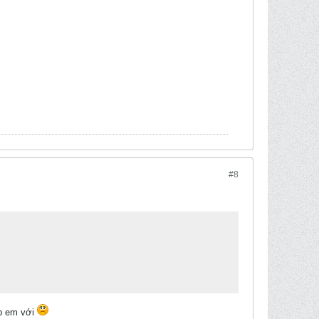
#8
úp em với