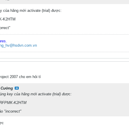
y của hãng mới activate (trial) được:
K-K2HTM
orrect"
ures.
ng_hv@hsdvn.com.vn
oject 2007 cho em hỏi tí
 Cường
ùng key của hãng mới activate (trial) được:
-RFPMK-K2HTM
o "incorrect"
ợc