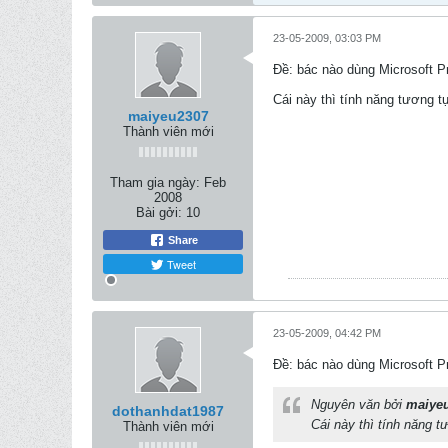
23-05-2009, 03:03 PM
Ðề: bác nào dùng Microsoft Pr
Cái này thì tính năng tương tự 
maiyeu2307
Thành viên mới
Tham gia ngày:
Feb
2008
Bài gởi:
10
Share
Tweet
23-05-2009, 04:42 PM
Ðề: bác nào dùng Microsoft Pr
Nguyên văn bởi
maiye
dothanhdat1987
Cái này thì tính năng tư
Thành viên mới