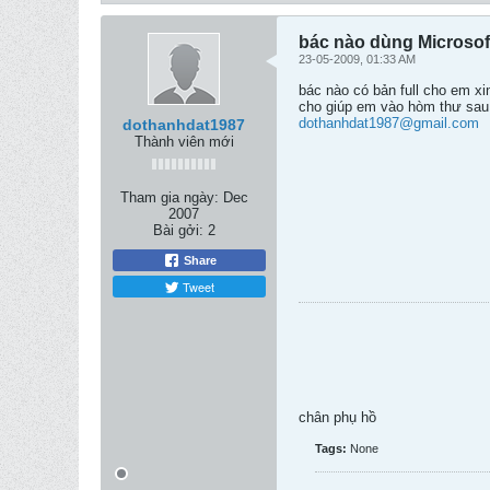
bác nào dùng Microsoft
23-05-2009, 01:33 AM
bác nào có bản full cho em xin
cho giúp em vào hòm thư sau 
dothanhdat1987@gmail.com
dothanhdat1987
Thành viên mới
Tham gia ngày:
Dec
2007
Bài gởi:
2
Share
Tweet
chân phụ hồ
Tags:
None