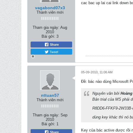
cac bac up lai cai link down b
vagabond07x3
Thành viên mới
Tham gia ngày:
Aug
2010
Bài gởi:
3
Share
Tweet
05-09-2010, 11:06 AM
Ðề: bác nào dùng Microsoft Pr
Nguyên văn bởi
Hoàng
nttuan57
Bản trial của MS phải d
Thành viên mới
R8DD6-FFKF9-2W33B
Tham gia ngày:
Sep
dùng key khác thì nó bá
2010
Bài gởi:
1
Key của bác active được rồi 
Share