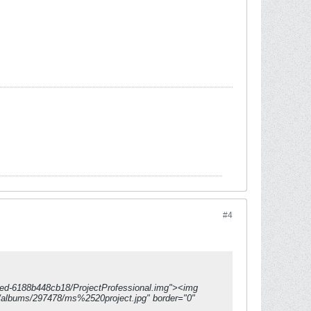
#4
2ed-6188b448cb18/ProjectProfessional.img"><img
albums/297478/ms%2520project.jpg" border="0"