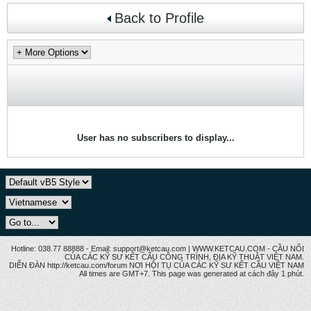
Back to Profile
User has no subscribers to display...
Hotline: 038.77 88888 - Email: support@ketcau.com | WWW.KETCAU.COM - CẦU NỐI
CỦA CÁC KỸ SƯ KẾT CẤU CÔNG TRÌNH, ĐỊA KỸ THUẬT VIỆT NAM.
DIỄN ĐÀN http://ketcau.com/forum NƠI HỘI TỤ CỦA CÁC KỸ SƯ KẾT CÂU VIỆT NAM
All times are GMT+7. This page was generated at cách đây 1 phút.