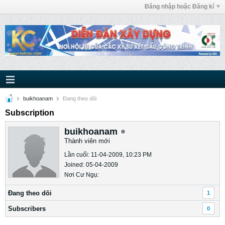
Đăng nhập hoặc Đăng kí
buikhoanam
Ðang theo dõi
Subscription
buikhoanam
Thành viên mới
Lần cuối: 11-04-2009, 10:23 PM
Joined: 05-04-2009
Nơi Cư Ngụ:
Ðang theo dõi
1
Subscribers
0