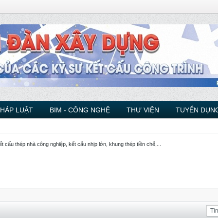
PHÁP LUẬT
BIM - CÔNG NGHỆ
THƯ VIỆN
TUYỂN DỤNG
ết cấu thép nhà công nghiệp, kết cấu nhịp lớn, khung thép tiền chế,...