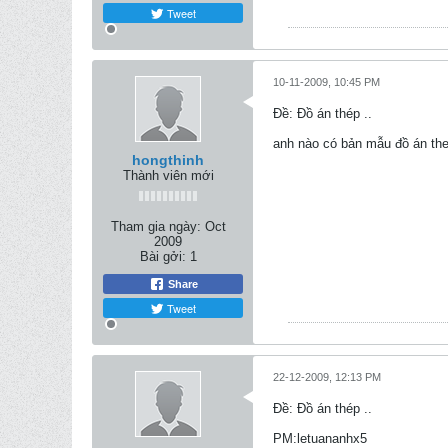
Tweet
10-11-2009, 10:45 PM
Ðề: Đồ án thép ..
anh nào có bản mẫu đồ án the
hongthinh
Thành viên mới
Tham gia ngày:
Oct
2009
Bài gởi:
1
Share
Tweet
22-12-2009, 12:13 PM
Ðề: Đồ án thép ..
PM:letuananhx5