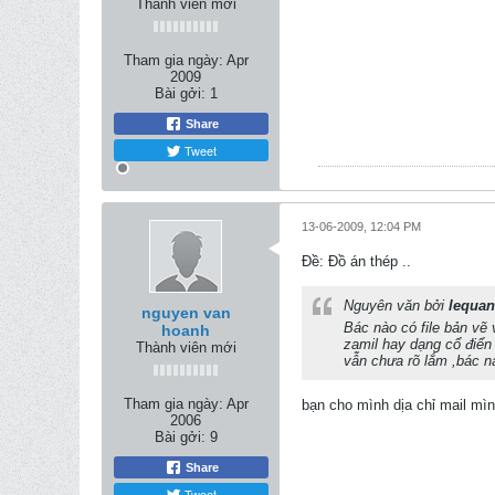
Thành viên mới
Tham gia ngày:
Apr
2009
Bài gởi:
1
Share
Tweet
13-06-2009, 12:04 PM
Ðề: Đồ án thép ..
Nguyên văn bởi
lequan
nguyen van
Bác nào có file bản vẽ 
hoanh
zamil hay dạng cổ điển
Thành viên mới
vẫn chưa rõ lắm ,bác nà
Tham gia ngày:
Apr
bạn cho mình dịa chỉ mail mì
2006
Bài gởi:
9
Share
Tweet