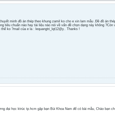
e thuyết minh đồ án thép theo khung zamil ko cho e xin lam mẫu .Đề đồ án th
ong tiêu chuẩn nào hay tài liệu nào nói về vấn đề chọn dạng này không ?Còn
thể ko ?mail của e la : lequangtri_lqt12@y.. Thanks !
ờng đại học ktrúc tp.hcm gặp bạn Bùi Khoa Nam để có bài mẫu, Chào bạn ch