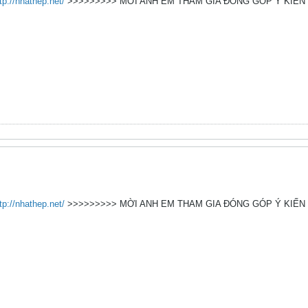
tp://nhathep.net/
>>>>>>>>> MỜI ANH EM THAM GIA ĐÓNG GÓP Ý KIẾN
tp://nhathep.net/
>>>>>>>>> MỜI ANH EM THAM GIA ĐÓNG GÓP Ý KIẾN