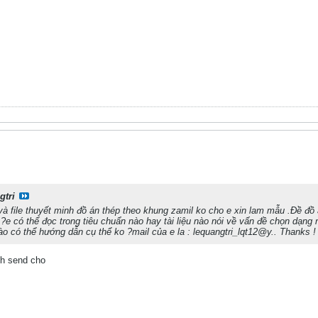
gtri
và file thuyết minh đồ án thép theo khung zamil ko cho e xin lam mẫu .Đề đồ
 ?e có thể đọc trong tiêu chuẩn nào hay tài liệu nào nói về vấn đề chọn dạn
o có thể hướng dẫn cụ thể ko ?mail của e la : lequangtri_lqt12@y.. Thanks !
nh send cho