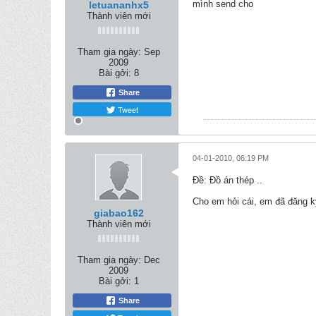
mình send cho
letuananhx5
Thành viên mới
Tham gia ngày:
Sep
2009
Bài gởi:
8
Share
Tweet
04-01-2010, 06:19 PM
Ðề: Đồ án thép ..
Cho em hỏi cái, em đã đăng k
giabao162
Thành viên mới
Tham gia ngày:
Dec
2009
Bài gởi:
1
Share