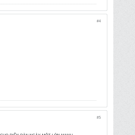
#4
#5