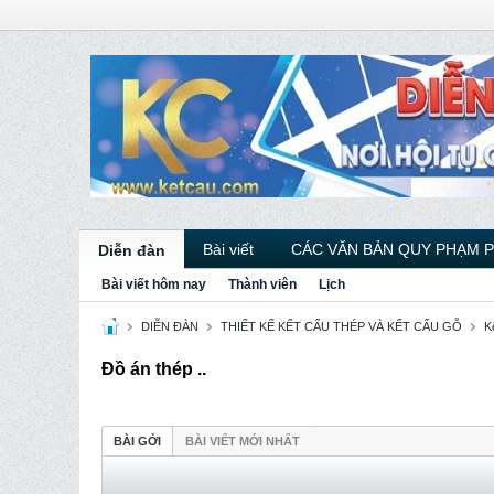
Bài viết
CÁC VĂN BẢN QUY PHẠM 
Diễn đàn
Bài viết hôm nay
Thành viên
Lịch
DIỄN ĐÀN
THIẾT KẾ KẾT CẤU THÉP VÀ KẾT CẤU GỖ
K
Đồ án thép ..
BÀI GỞI
BÀI VIẾT MỚI NHẤT