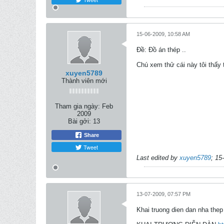
15-06-2009, 10:58 AM
Ðề: Đồ án thép ..
Chú xem thử cái này tôi thấy 
xuyen5789
Thành viên mới
Tham gia ngày:
Feb
2009
Bài gởi:
13
Share
Tweet
Last edited by
xuyen5789
;
15
13-07-2009, 07:57 PM
Khai truong dien dan nha thep