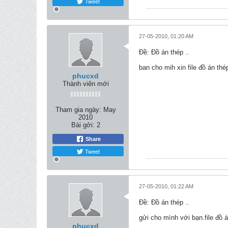
Tweet
27-05-2010, 01:20 AM
Ðề: Đồ án thép ..
ban cho mih xin file đồ án th
phucxd
Thành viên mới
Tham gia ngày:
May
2010
Bài gởi:
2
Share
Tweet
27-05-2010, 01:22 AM
Ðề: Đồ án thép ..
gửi cho mình với bạn.file đ
phucxd