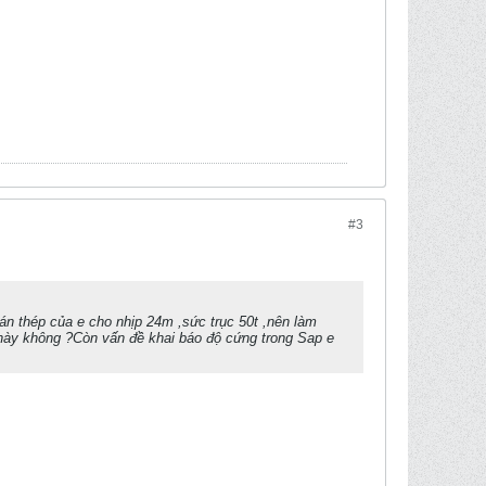
#3
 án thép của e cho nhịp 24m ,sức trục 50t ,nên làm
g này không ?Còn vấn đề khai báo độ cứng trong Sap e