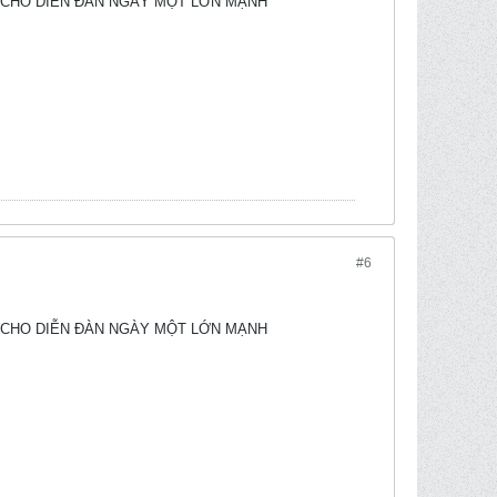
 CHO DIỄN ĐÀN NGÀY MỘT LỚN MẠNH
#6
 CHO DIỄN ĐÀN NGÀY MỘT LỚN MẠNH