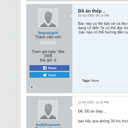
Đồ án thép ..
25-03-2009, 06:19 PM
Bác nào có file bản vẽ và fil
dạng cổ điển ?e có thể đọc tr
,bác nào có thể hướng dẫn cụ 
lequangtri
Thành viên mới
Tham gia ngày:
Mar
2009
Bài gởi:
6
Share
Tweet
Tags:
None
11-04-2009, 10:20 PM
Ðề: Đồ án thép ..
bạn hãy qua phòng 34 ktx trư
buikhoanam