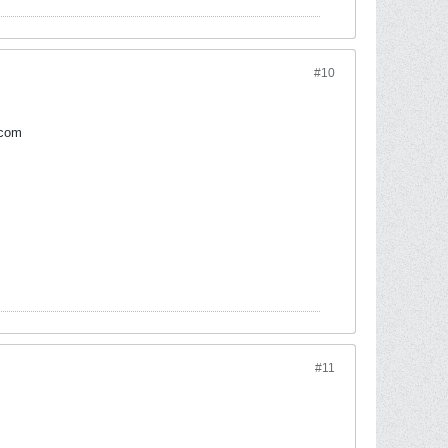
#10
.com
#11