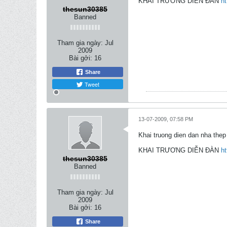
KHAI TRƯƠNG DIỄN ĐÀN
ht
thesun30385
Banned
Tham gia ngày:
Jul
2009
Bài gởi:
16
Share
Tweet
13-07-2009, 07:58 PM
Khai truong dien dan nha thep
KHAI TRƯƠNG DIỄN ĐÀN
ht
thesun30385
Banned
Tham gia ngày:
Jul
2009
Bài gởi:
16
Share