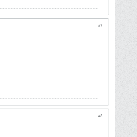
#7
#8