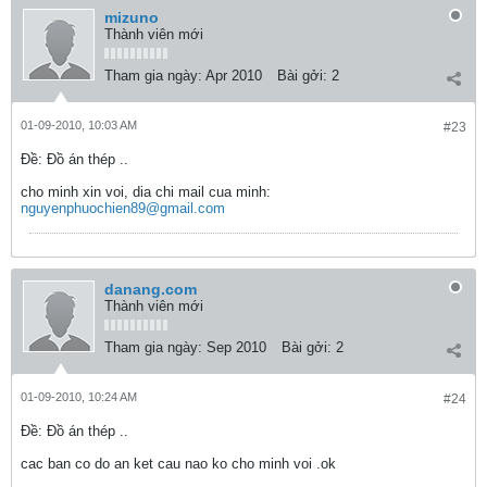
mizuno
Thành viên mới
Tham gia ngày:
Apr 2010
Bài gởi:
2
01-09-2010, 10:03 AM
#23
Ðề: Đồ án thép ..
cho minh xin voi, dia chi mail cua minh:
nguyenphuochien89@gmail.com
danang.com
Thành viên mới
Tham gia ngày:
Sep 2010
Bài gởi:
2
01-09-2010, 10:24 AM
#24
Ðề: Đồ án thép ..
cac ban co do an ket cau nao ko cho minh voi .ok