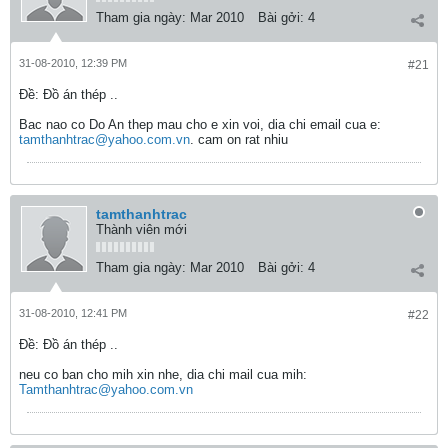
Tham gia ngày:
Mar 2010
Bài gởi:
4
31-08-2010, 12:39 PM
#21
Ðề: Đồ án thép ..
Bac nao co Do An thep mau cho e xin voi, dia chi email cua e:
tamthanhtrac@yahoo.com.vn
. cam on rat nhiu
tamthanhtrac
Thành viên mới
Tham gia ngày:
Mar 2010
Bài gởi:
4
31-08-2010, 12:41 PM
#22
Ðề: Đồ án thép ..
neu co ban cho mih xin nhe, dia chi mail cua mih:
Tamthanhtrac@yahoo.com.vn