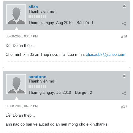
alias
Thành viên mới
Tham gia ngày:
Aug 2010
Bài gởi:
1
05-08-2010, 03:37 PM
#16
Ðề: Đồ án thép ..
Cho mình xin đồ án Thép nưa. mail cua mình:
aliasxdbk@yahoo.com
sandone
Thành viên mới
Tham gia ngày:
Jul 2010
Bài gởi:
2
05-08-2010, 04:32 PM
#17
Ðề: Đồ án thép ..
anh nao co ban ve aucad do an nen mong cho e xin,thanks