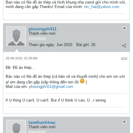
Ban nào có file đồ án thép và hình khung nha zamil gửi cho mình với,
minh đang cần gấp.Thanks! Email của mình:
ntc_hai@yahoo.com
phuongph311
Thành viên mới
Tham gia ngày:
Jun 2010
Bài gởi:
26
26-08-2010, 02:39 AM
#20
Ðề: Đồ án thép ..
Bác nào có file đồ án thép (cả bản vẽ và thuyết minh) cho em xin với
ạ! em đang cần gấp (sắp thông đến nơi rồi
)
Mail của em:
phuongph311@gmail.com
if U thing U can't, U can't. But if U think U can, U ..r wrong
tamthanhtrac
Thành viên mới