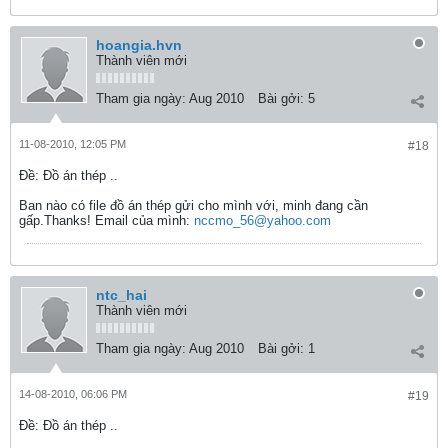
hoangia.hvn
Thành viên mới
Tham gia ngày:
Aug 2010
Bài gởi:
5
11-08-2010, 12:05 PM
#18
Ðề: Đồ án thép ..
Ban nào có file đồ án thép gửi cho mình với, minh đang cần
gấp.Thanks! Email của mình:
nccmo_56@yahoo.com
ntc_hai
Thành viên mới
Tham gia ngày:
Aug 2010
Bài gởi:
1
14-08-2010, 06:06 PM
#19
Ðề: Đồ án thép ..