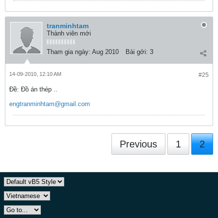
tranminhtam
Thành viên mới
Tham gia ngày:
Aug 2010
Bài gởi:
3
14-09-2010, 12:10 AM
#25
Ðề: Đồ án thép ..
engtranminhtam@gmail.com
Previous
1
2