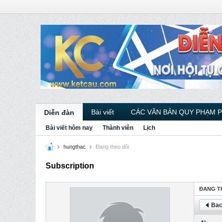
Bài viết
CÁC VĂN BẢN QUY PHẠM 
Diễn đàn
Bài viết hôm nay
Thành viên
Lịch
hungthac
Ðang theo dõi
Subscription
ÐANG T
Bac