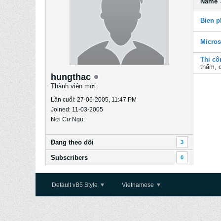
Name
Bien p
Micros
Thi cô
thấm, c
hungthac
Thành viên mới
Lần cuối: 27-06-2005, 11:47 PM
Joined: 11-03-2005
Nơi Cư Ngụ:
Ðang theo dõi
3
Subscribers
0
Default vB5 Style
Vietnamese