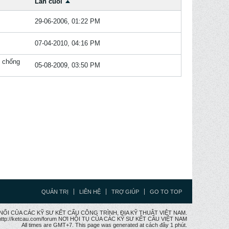
Lần cuối
29-06-2006, 01:22 PM
07-04-2010, 04:16 PM
, chống
05-08-2009, 03:50 PM
QUẢN TRỊ
LIÊN HỆ
TRỢ GIÚP
GO TO TOP
CẦU NỐI CỦA CÁC KỸ SƯ KẾT CẤU CÔNG TRÌNH, ĐỊA KỸ THUẬT VIỆT NAM.
ttp://ketcau.com/forum NƠI HỘI TỤ CỦA CÁC KỸ SƯ KẾT CÂU VIỆT NAM
All times are GMT+7. This page was generated at cách đây 1 phút.