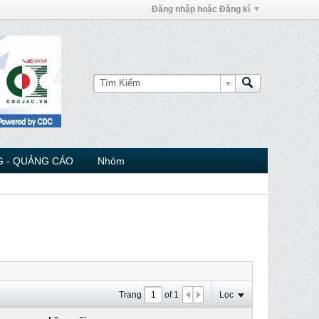
Đăng nhập hoặc Đăng kí
 - QUẢNG CÁO
Nhóm
Trang
of
1
Lọc