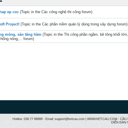
hap ep coc
(Topic in the
Các công nghệ thi công
forum)
oft Project!
(Topic in the
Các phần mềm quản lý dùng trong xây dựng
forum)
ng móng, sàn tầng hầm
(Topic in the
Thi công phần ngầm, bê tông khối lớn
hống nóng,...
forum)
Hotline: 038.77 88888 - Email: support@ketcau.com | WWW.KETCAU.COM - 
DIỄN ĐÀN h