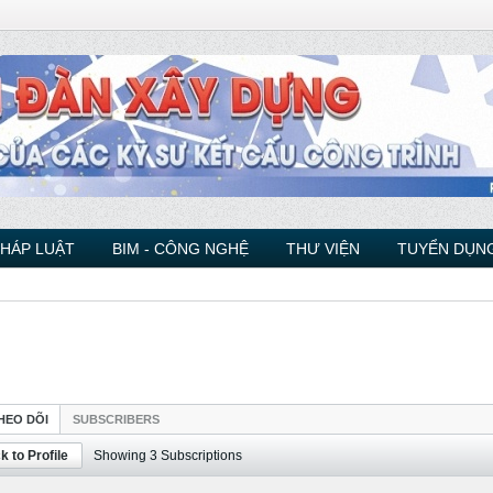
PHÁP LUẬT
BIM - CÔNG NGHỆ
THƯ VIỆN
TUYỂN DỤNG
HEO DÕI
SUBSCRIBERS
k to Profile
Showing
3
Subscriptions