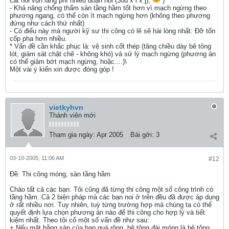
cắt nối vụn lãng phí nhiều đoạn nối (30d x i x j),
)
- Khả năng chống thấm sàn tầng hầm tốt hơn vì mạch ngừng theo
phương ngang, có thể còn ít mạch ngừng hơn (không theo phương
đứng như cách thứ nhất)
- Có điểu này mà người kỹ sư thi công có lẽ sẽ hài lòng nhất: Đỡ tốn
cốp pha hơn nhiều.
* Vấn đề cần khắc phục là: vệ sinh cốt thép (tăng chiều dày bê tông
lót, giám sát chặt chẽ - không khó) và sử lý mạch ngừng (phương án
có thể giảm bớt mạch ngừng, hoặc....)\
Một vài ý kiến xin được đóng góp !
vietkyhvn
Thành viên mới
Tham gia ngày:
Apr 2005
Bài gởi:
3
03-10-2005, 11:06 AM
#12
Ðề: Thi công móng, sàn tầng hầm
Chào tất cả các bạn. Tôi cũng đã từng thi công một số công trình có
tầng hầm. Cả 2 biện pháp mà các bạn noi ở trên đều đã được áp dụng
ở rất nhiều nơi. Tuy nhiên, tuỳ từng trường hợp mà chúng ta có thể
quyết định lựa chọn phương án nào để thi công cho hợp lý và tiết
kiệm nhất. Theo tôi cố một số vấn đề như sau:
+ Nếu mặt bằng sàn của bạn quá rộng, bê tông đài móng là bê tông