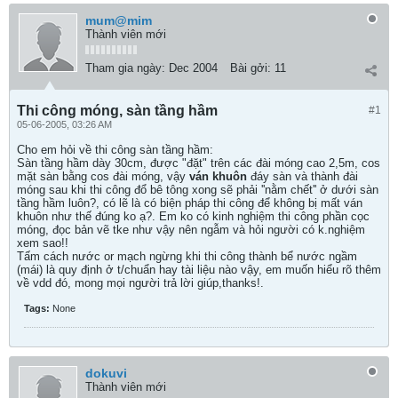
mum@mim
Thành viên mới
Tham gia ngày:
Dec 2004
Bài gởi:
11
Thi công móng, sàn tầng hầm
#1
05-06-2005, 03:26 AM
Cho em hỏi về thi công sàn tầng hầm:
Sàn tầng hầm dày 30cm, được "đặt" trên các đài móng cao 2,5m, cos
mặt sàn bằng cos đài móng, vậy
ván khuôn
đáy sàn và thành đài
móng sau khi thi công đổ bê tông xong sẽ phải ''nằm chết'' ở dưới sàn
tầng hầm luôn?, có lẽ là có biện pháp thi công để không bị mất ván
khuôn như thế đúng ko ạ?. Em ko có kinh nghiệm thi công phần cọc
móng, đọc bản vẽ tke như vậy nên ngẫm và hỏi người có k.nghiệm
xem sao!!
Tấm cách nước or mạch ngừng khi thi công thành bể nước ngầm
(mái) là quy định ở t/chuẩn hay tài liệu nào vậy, em muốn hiểu rõ thêm
về vdd đó, mong mọi người trả lời giúp,thanks!.
Tags:
None
dokuvi
Thành viên mới