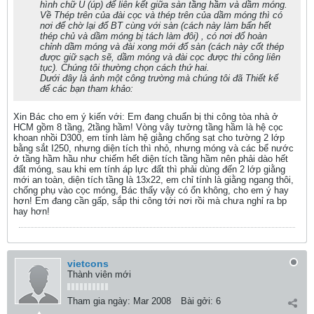
hình chữ U (úp) để liên kết giữa sàn tầng hầm và dầm móng.
Về Thép trên của đài cọc và thép trên của dầm móng thì có
nơi để chờ lại đổ BT cùng với sàn (cách này làm bẩn hết
thép chủ và dầm móng bị tách làm đôi) , có nơi đổ hoàn
chỉnh dầm móng và đài xong mới đổ sàn (cách này cốt thép
được giữ sạch sẽ, dầm móng và đài cọc được thi công liên
tục). Chúng tôi thường chọn cách thứ hai.
Dưới đây là ảnh một công trường mà chúng tôi đã Thiết kế
để các bạn tham khảo:
Xin Bác cho em ý kiến với: Em đang chuẩn bị thi công tòa nhà ở
HCM gồm 8 tầng, 2tầng hầm! Vòng vây tường tầng hầm là hệ cọc
khoan nhồi D300, em tính làm hệ giằng chống sạt cho tường 2 lớp
bằng sắt I250, nhưng diện tích thì nhỏ, nhưng móng và các bể nước
ở tầng hầm hầu như chiếm hết diện tích tầng hầm nên phải dào hết
đất móng, sau khi em tính áp lực đất thì phải dùng đến 2 lớp giằng
mới an toàn, diện tích tầng là 13x22, em chỉ tính là giằng ngang thôi,
chống phụ vào cọc móng, Bác thấy vậy có ổn không, cho em ý hay
hơn! Em đang cần gấp, sắp thi công tới nơi rồi mà chưa nghỉ ra bp
hay hơn!
vietcons
Thành viên mới
Tham gia ngày:
Mar 2008
Bài gởi:
6