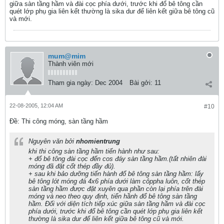
giữa sàn tầng hầm và đài cọc phía dưới, trước khi đổ bê tông cần
quét lớp phụ gia liên kết thường là sika dur để liên kết giữa bê tông cũ
và mới.
mum@mim
Thành viên mới
Tham gia ngày:
Dec 2004
Bài gởi:
11
22-08-2005, 12:04 AM
#10
Ðề: Thi công móng, sàn tầng hầm
Nguyên văn bởi
nhomientrung
khi thi công sàn tầng hầm tiến hành như sau:
+ đổ bê tông đài cọc đến cos đáy sàn tầng hầm.(tất nhiên đài
móng đã đặt cốt thép đầy đủ).
+ sau khi bảo dưỡng tiến hành đổ bê tông sàn tầng hầm: lấy
bê tông lót móng đá 4x6 phía dưới làm côppha luôn, cốt thép
sàn tầng hầm được đặt xuyên qua phần còn lại phía trên đài
móng và neo theo quy định, tiến hầnh đổ bê tông sàn tầng
hầm. Đối với diện tích tiếp xúc giữa sàn tầng hầm và đài cọc
phía dưới, trước khi đổ bê tông cần quét lớp phụ gia liên kết
thường là sika dur để liên kết giữa bê tông cũ và mới.