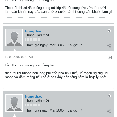
Theo tôi thì đổ đài móng xong cứ lấp đất rồi dùng lớp vữa lót dưới
làm ván khuôn đáy của sàn chứ ở dưới đất thì dùng ván khuôn làm gì
hungthac
Thành viên mới
Tham gia ngày:
Mar 2005
Bài gởi:
7
19-06-2005, 02:46 AM
#4
Ðề: Thi công móng, sàn tầng hầm
theo tôi thì không nên lãng phí cốp pha như thế, để mạch ngừng đài
móng và dầm móng nếu có ở cos đáy sàn tầng hầm là hợp lý nhất
hungthac
Thành viên mới
Tham gia ngày:
Mar 2005
Bài gởi:
7