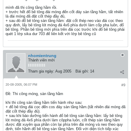
mình đã thi công tầng hầm rồi.
+ trước hết đổ bê tông đài móng đến cốt đáy sàn tầng hầm, tất nhiên
là đài móng đã đặt cốt thép đầy đủ,
+ sau đó đổ bê tông sàn tầng hầm: đặt cốt thép neo vào đài cọc theo
quy định, lấy bê tông lót móng đá 4x6 phía dưới làm cốp pha luôn, đổ
bê tông. Phần bê tông mới phía trên đài cọc trước khi đổ bê tông phải
quét 1 lớp sika dur 703 để liên kết với lớp bê tông cũ
nhomientrung
Thành viên mới
Tham gia ngày:
Aug 2005
Bài gởi:
14
20-08-2005, 06:07 PM
#9
Ðề: Thi công móng, sàn tầng hầm
khi thi công sàn tầng hầm tiến hành như sau:
+ đổ bê tông đài cọc đến cos đáy sàn tầng hầm.(tất nhiên đài móng đã
đặt cốt thép đầy đủ).
+ sau khi bảo dưỡng tiến hành đổ bê tông sàn tầng hầm: lấy bê tông
lót móng đá 4x6 phía dưới làm côppha luôn, cốt thép sàn tầng hầm
được đặt xuyên qua phần còn lại phía trên đài móng và neo theo quy
định, tiến hầnh đổ bê tông sàn tầng hầm. Đối với diện tích tiếp xúc