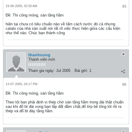
19-06-2005, 02:50 AM
#5
Ðề: Thi công móng, sàn tầng hầm
hiện tại chưa có tiêu chuẩn nào về tấm cách nước đó cả nhưng
catalo của nhà sản xuất nói rất rõ việc thực hiện giữa các cấu kiện
như thế nào. Chúc bạn thành công
thanhcong
Thành viên mới
Tham gia ngày:
Jul 2005
Bài gởi:
1
13-07-2005, 04:17 PM
#6
Ðề: Thi công móng, sàn tầng hầm
Theo tôi ban phải định vị thép chờ sàn tầng hầm trong đài thật chuẩn
sau khi đổ bt đài xong bạn lấp đất đầm chặt,đổ lớp bê tông lót rồi ra
thép và đổ bt đáy tầng hầm.