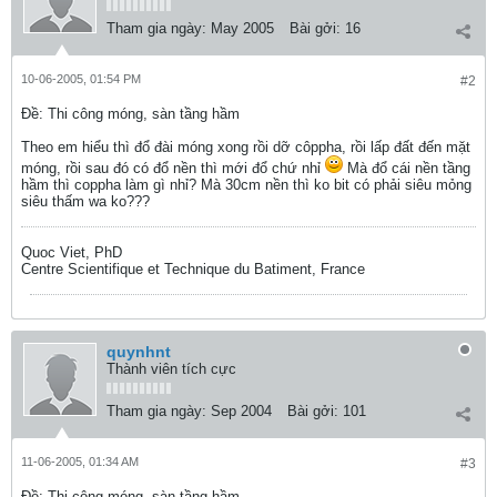
Tham gia ngày:
May 2005
Bài gởi:
16
10-06-2005, 01:54 PM
#2
Ðề: Thi công móng, sàn tầng hầm
Theo em hiểu thì đổ đài móng xong rồi dỡ côppha, rồi lấp đất đến mặt
móng, rồi sau đó có đổ nền thì mới đổ chứ nhỉ
Mà đổ cái nền tầng
hầm thì coppha làm gì nhỉ? Mà 30cm nền thì ko bit có phải siêu mỏng
siêu thấm wa ko???
Quoc Viet, PhD
Centre Scientifique et Technique du Batiment, France
quynhnt
Thành viên tích cực
Tham gia ngày:
Sep 2004
Bài gởi:
101
11-06-2005, 01:34 AM
#3
Ðề: Thi công móng, sàn tầng hầm