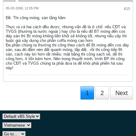
05-03-2008, 12:05 PM
#15
Ðề: Thi công móng, sàn tầng hầm
Thực ra cả hai cách đều được, nhưng vấn đề là ở chổ: nếu CĐT và
TVGS (thường là nước ngoài ) hay cho là nếu đổ BT móng đến cos
đáy sàn thì Bt móng không liền khối sẽ không tốt, nhưng nếu vậy thì
buộc giá xây dựng cho phần coffa móng cao hơn.
Đa phần chúng ta thường thi công theo cách đổ Bt móng đến cos đáy
sàn, sau đó đầm nén đất quanh móng, lấp đất...rồi thi công tiếp Bt
sàn, cách này lợi hơn rất nhiều: mặt bằng thi công sạch sẽ, dể thi
công hơn, ít tốn kém hơn. Nên trong thuyết minh, trình BP thi công
cho CĐT và TVGS chúng ta phải đưa ra để khỏi phải phiền hà sau
này!
1
2
Next