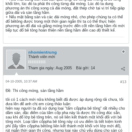
khối lớn, lúc đó ta phải thi công từng đài móng. Lúc đó ta dung
phương án thi công xong cả đài móng, đặt thép chờ tại vị trí tiếp giáp
giữa đài và sàn tầng hầm.
+ Nếu mặt bằng sàn và các đài móng nhỏ, cho phép chúng ta có thể
đổ bêtông được trong một thời gian ngắn thì ta có thể thực hiện
phương án đổ đài và giằng móng trước đến cốt nền tầng hầm rồi mới
tiếp tục đổ bê tông hoàn thiện nền tầng hầm đến cao độ thiết kế.
nhomientrung
Thành viên mới
Tham gia ngày:
Aug 2005
Bài gởi:
14
04-10-2005, 10:37 AM
#13
Ðề: Thi công móng, sàn tầng hầm
tôi có 1 cách mới nữa không biết đã được áp dụng rộng rãi chưa, tôi
đưa lên để anh chị em cùng thảo luận:
hiện nay người ta đã sử dụng loại "tấm cốppha bê tông" rất nhiều cho
dầm sàn, đặc điểm của tấm cốp pha này là được thi công đúc sẵn,
sau khi đổ lớp bê tông trên, nó sẽ liên kết thành một khối đối với bê
tông mới. Loại tấm cốppha bê tông này có ưu điểm là tiết kiệm kinh
phí (lấy tấm cốppha bêtông liên kết thành một khối với lớp mới đổ),
rút ngắn thời gian thi công, nhưng loại này chủ yếu dùng cho sàn có