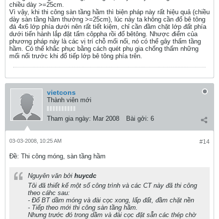
chiều dày >=25cm.
Vì vậy, khi thi công sàn tầng hầm thì biện pháp này rất hiệu quả (chiều
dày sàn tầng hầm thường >=25cm), lúc này ta không cần đổ bê tông
đá 4x6 lớp phía dưới nên rất tiết kiệm, chỉ cần đầm chặt lớp đất phía
dưới tiến hành lắp đặt tấm côppha rồi đổ bêtông. Nhược điểm của
phương pháp này là các vị trí chỗ mối nối, nó có thể gây thấm tầng
hầm. Có thể khắc phục bằng cách quét phụ gia chống thấm những
mối nối trước khi đổ tiếp lớp bê tông phía trên.
vietcons
Thành viên mới
Tham gia ngày:
Mar 2008
Bài gởi:
6
03-03-2008, 10:25 AM
#14
Ðề: Thi công móng, sàn tầng hầm
Nguyên văn bởi
huycdc
Tôi đã thiết kế một số công trình và các CT này đã thi công
theo cáhc sau:
- Đổ BT dầm móng và đài cọc xong, lấp đất, đầm chặt nền
- Tiếp theo mới thi công sàn tầng hầm.
Nhưng trước đó trong dầm và đài cọc đặt sẵn các thép chờ