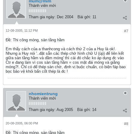
mum@mim
Thành viên mới
Tham gia ngày:
Dec 2004
Bài gởi:
11
12-08-2005, 11:12 PM
#7
Ðề: Thi công móng, sàn tầng hầm
Em thấy cách của a thanhcong và cách thứ 2 của a Huy là ok!.
Nhưng a Huy nói '..đặt sẵn các thép chờ hình chữ U (úp) để liên kết
giữa sàn tầng hầm và dầm móng' thì cái đó chắc ko áp dụng đc vào
Ctr e đang làm vì cos sàn tầng hầm = cos mặt đài móng và giằng
móng?!. Chỉ có để thép sàn chờ, định vị buộc chuẩn, có biện fáp bao
bọc bảo vệ khỏi bẩn cốt thép là đc !
nhomientrung
Thành viên mới
Tham gia ngày:
Aug 2005
Bài gởi:
14
20-08-2005, 06:00 PM
#8
Ðề: Thi công móng, sàn tầng hầm