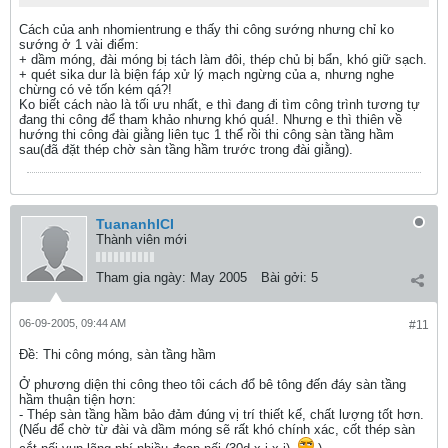
Cách của anh nhomientrung e thấy thi công sướng nhưng chỉ ko
sướng ở 1 vài điểm:
+ dầm móng, đài móng bị tách làm đôi, thép chủ bị bẩn, khó giữ sạch.
+ quét sika dur là biện fáp xử lý mạch ngừng của a, nhưng nghe
chừng có vẻ tốn kém qá?!
Ko biết cách nào là tối ưu nhất, e thì đang đi tìm công trình tương tự
đang thi công để tham khảo nhưng khó quá!. Nhưng e thì thiên về
hướng thi công đài giằng liên tục 1 thể rồi thi công sàn tầng hầm
sau(đã đặt thép chờ sàn tầng hầm trước trong đài giằng).
TuananhICI
Thành viên mới
Tham gia ngày:
May 2005
Bài gởi:
5
06-09-2005, 09:44 AM
#11
Ðề: Thi công móng, sàn tầng hầm
Ở phương diện thi công theo tôi cách đổ bê tông đến đáy sàn tầng
hầm thuận tiện hơn:
- Thép sàn tầng hầm bảo đảm đúng vị trí thiết kế, chất lượng tốt hơn.
(Nếu để chờ từ đài và dầm móng sẽ rất khó chính xác, cốt thép sàn