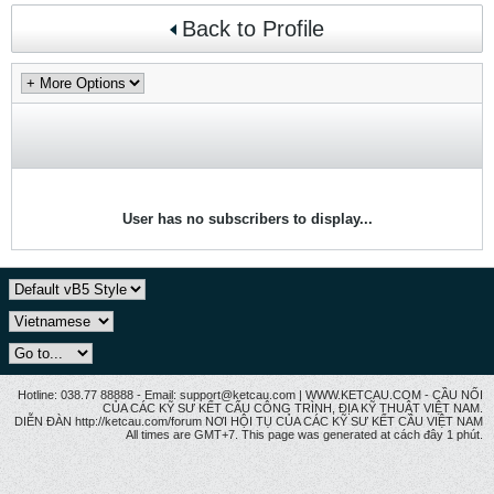
Back to Profile
User has no subscribers to display...
Hotline: 038.77 88888 - Email: support@ketcau.com | WWW.KETCAU.COM - CẦU NỐI
CỦA CÁC KỸ SƯ KẾT CẤU CÔNG TRÌNH, ĐỊA KỸ THUẬT VIỆT NAM.
DIỄN ĐÀN http://ketcau.com/forum NƠI HỘI TỤ CỦA CÁC KỸ SƯ KẾT CÂU VIỆT NAM
All times are GMT+7. This page was generated at cách đây 1 phút.