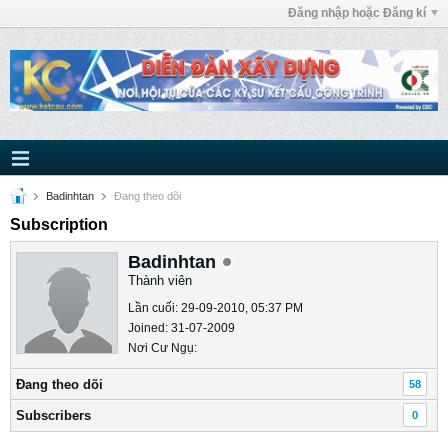
Đăng nhập hoặc Đăng kí
Badinhtan
Ðang theo dõi
Subscription
Badinhtan
Thành viên
Lần cuối: 29-09-2010, 05:37 PM
Joined: 31-07-2009
Nơi Cư Ngụ:
Ðang theo dõi
58
Subscribers
0