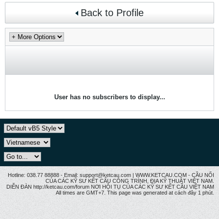
Back to Profile
User has no subscribers to display...
Hotline: 038.77 88888 - Email: support@ketcau.com | WWW.KETCAU.COM - CẦU NỐI
CỦA CÁC KỸ SƯ KẾT CẤU CÔNG TRÌNH, ĐỊA KỸ THUẬT VIỆT NAM.
DIỄN ĐÀN http://ketcau.com/forum NƠI HỘI TỤ CỦA CÁC KỸ SƯ KẾT CÂU VIỆT NAM
All times are GMT+7. This page was generated at cách đây 1 phút.