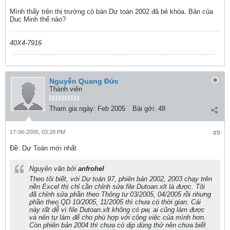
Mình thấy trên thị trường có bán Dự toán 2002 đã bẻ khóa. Bản của
Duc Minh thế nào?
40X4-7916
Nguyễn Quang Đức
Thành viên
Tham gia ngày:
Feb 2005
Bài gởi:
48
17-06-2005, 03:28 PM
#9
Ðề: Dự Toán mới nhất
Nguyên văn bởi
anfrohel
Theo tôi biết, với Dự toán 97, phiên bản 2002, 2003 chạy trên
nền Excel thì chỉ cần chỉnh sửa file Dutoan.xlt là được. Tôi
đã chỉnh sửa phần theo Thông tư 03/2005, 04/2005 rồi nhưng
phần theo QD 10/2005, 11/2005 thì chưa có thời gian. Cái
này rất dễ vì file Dutoan.xlt không có pw, ai cũng làm được
và nên tự làm để cho phù hợp với công việc của mình hơn.
Còn phiên bản 2004 thì chưa có dịp dùng thử nên chưa biết