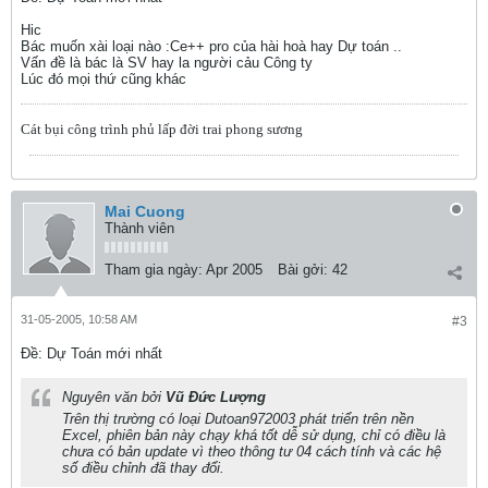
Hic
Bác muốn xài loại nào :Ce++ pro của hài hoà hay Dự toán ..
Vấn đề là bác là SV hay la người cảu Công ty
Lúc đó mọi thứ cũng khác
Cát bụi công trình phủ lấp đời trai phong sương
Mai Cuong
Thành viên
Tham gia ngày:
Apr 2005
Bài gởi:
42
31-05-2005, 10:58 AM
#3
Ðề: Dự Toán mới nhất
Nguyên văn bởi
Vũ Đức Lượng
Trên thị trường có loại Dutoan972003 phát triển trên nền
Excel, phiên bản này chạy khá tốt dễ sử dụng, chỉ có điều là
chưa có bản update vì theo thông tư 04 cách tính và các hệ
số điều chỉnh đã thay đổi.