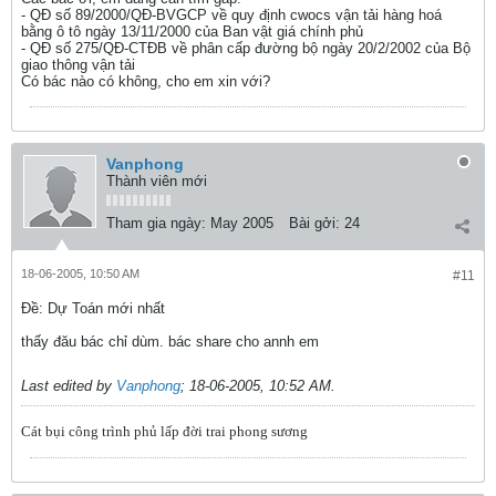
- QĐ số 89/2000/QĐ-BVGCP về quy định cwocs vận tải hàng hoá
bằng ô tô ngày 13/11/2000 của Ban vật giá chính phủ
- QĐ số 275/QĐ-CTĐB về phân cấp đường bộ ngày 20/2/2002 của Bộ
giao thông vận tải
Có bác nào có không, cho em xin với?
Vanphong
Thành viên mới
Tham gia ngày:
May 2005
Bài gởi:
24
18-06-2005, 10:50 AM
#11
Ðề: Dự Toán mới nhất
thấy đău bác chỉ dùm. bác share cho annh em
Last edited by
Vanphong
;
18-06-2005, 10:52 AM
.
Cát bụi công trình phủ lấp đời trai phong sương