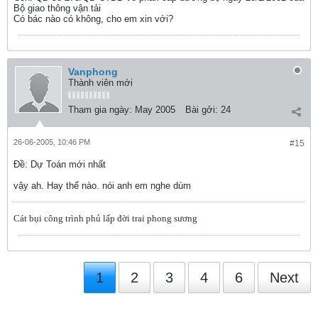
Bộ giao thông vận tải
Có bác nào có không, cho em xin với?
Vanphong
Thành viên mới
Tham gia ngày:
May 2005
Bài gởi:
24
26-06-2005, 10:46 PM
#15
Ðề: Dự Toán mới nhất
vậy ah. Hay thế nào. nói anh em nghe dùm
Cát bụi công trình phủ lấp đời trai phong sương
1
2
3
4
6
Next