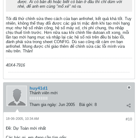
được. Ai có bản đó hoặc biết có bán ở đâu thì chỉ dùm với
nhé, để anh em cùng "mổ xẻ" nó ra.
Tôi đã thử chỉnh sửa theo cách của bạn anfrohel, kết quả khá tốt. Tuy
nhiên, không thể thay đổi được các giá trị mặc định khi tạo mới hạng
mục như hệ số nhân công, hệ số máy xd, chi phí chung, thu nhập
chịu thuế tính trước. Hơn nữa sau khi chỉnh file dutoan.xlt xong, mỗi
lần tạo mới hạng mục và nhập lại các hệ số nói trên đều bị báo lỗi,
đành phải sửa trong sheet CONFIG. Dù sao cũng rất cảm ơn bạn
anfrohel. Mong được chỉ giáo thêm để chỉnh sửa các lỗi mình vừa
nêu trên. Thân!
40X4-7916
huy41d1
Thành viên mới
Tham gia ngày:
Jun 2005
Bài gởi:
8
18-06-2005, 10:34 AM
#10
Ðề: Dự Toán mới nhất
Các bác ơi, em đang cần tìm gấp: