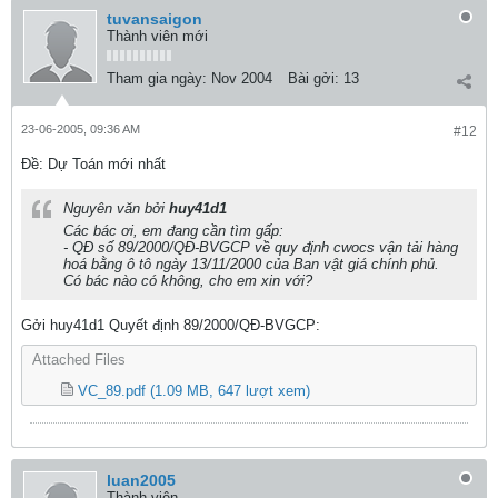
tuvansaigon
Thành viên mới
Tham gia ngày:
Nov 2004
Bài gởi:
13
23-06-2005, 09:36 AM
#12
Ðề: Dự Toán mới nhất
Nguyên văn bởi
huy41d1
Các bác ơi, em đang cần tìm gấp:
- QĐ số 89/2000/QĐ-BVGCP về quy định cwocs vận tải hàng
hoá bằng ô tô ngày 13/11/2000 của Ban vật giá chính phủ.
Có bác nào có không, cho em xin với?
Gởi huy41d1 Quyết định 89/2000/QĐ-BVGCP:
Attached Files
VC_89.pdf
(1.09 MB, 647 lượt xem)
luan2005
Thành viên