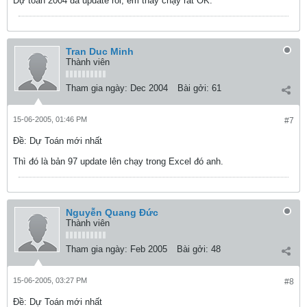
Dự toán 2004 đã update rồi, em thấy chạy rất OK.
Tran Duc Minh
Thành viên
Tham gia ngày:
Dec 2004
Bài gởi:
61
15-06-2005, 01:46 PM
#7
Ðề: Dự Toán mới nhất
Thì đó là bản 97 update lên chạy trong Excel đó anh.
Nguyễn Quang Đức
Thành viên
Tham gia ngày:
Feb 2005
Bài gởi:
48
15-06-2005, 03:27 PM
#8
Ðề: Dự Toán mới nhất