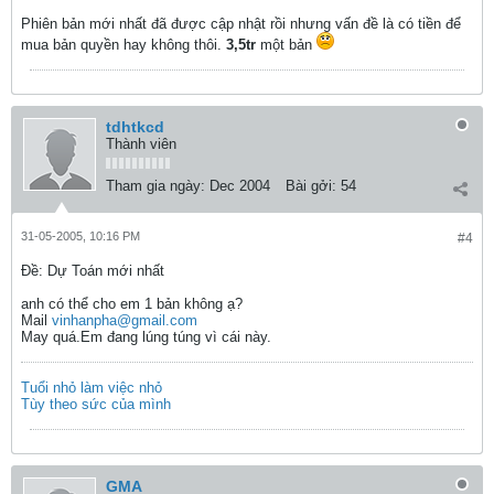
Phiên bản mới nhất đã được cập nhật rồi nhưng vấn đề là có tiền để
mua bản quyền hay không thôi.
3,5tr
một bản
tdhtkcd
Thành viên
Tham gia ngày:
Dec 2004
Bài gởi:
54
31-05-2005, 10:16 PM
#4
Ðề: Dự Toán mới nhất
anh có thể cho em 1 bản không ạ?
Mail
vinhanpha@gmail.com
May quá.Em đang lúng túng vì cái này.
Tuổi nhỏ làm việc nhỏ
Tùy theo sức của mình
GMA