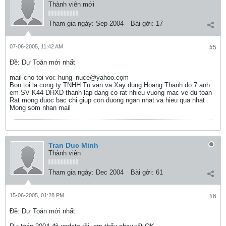
Thành viên mới
Tham gia ngày:
Sep 2004
Bài gởi:
17
07-06-2005, 11:42 AM
#5
Ðề: Dự Toán mới nhất
mail cho toi voi: hung_nuce@yahoo.cọm
Bon toi la cong ty TNHH Tu van va Xay dung Hoang Thanh do 7 anh
em SV K44 DHXD thanh lap dang co rat nhieu vuong mac ve du toan
Rat mong duoc bac chi giup con duong ngan nhat va hieu qua nhat
Mong som nhan mail
Tran Duc Minh
Thành viên
Tham gia ngày:
Dec 2004
Bài gởi:
61
15-06-2005, 01:28 PM
#6
Ðề: Dự Toán mới nhất