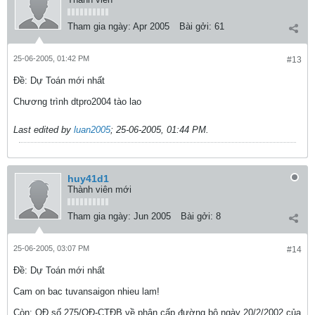
Tham gia ngày:
Apr 2005
Bài gởi:
61
25-06-2005, 01:42 PM
#13
Ðề: Dự Toán mới nhất
Chương trình dtpro2004 tào lao
Last edited by
luan2005
;
25-06-2005, 01:44 PM
.
huy41d1
Thành viên mới
Tham gia ngày:
Jun 2005
Bài gởi:
8
25-06-2005, 03:07 PM
#14
Ðề: Dự Toán mới nhất
Cam on bac tuvansaigon nhieu lam!
Còn: QĐ số 275/QĐ-CTĐB về phân cấp đường bộ ngày 20/2/2002 của