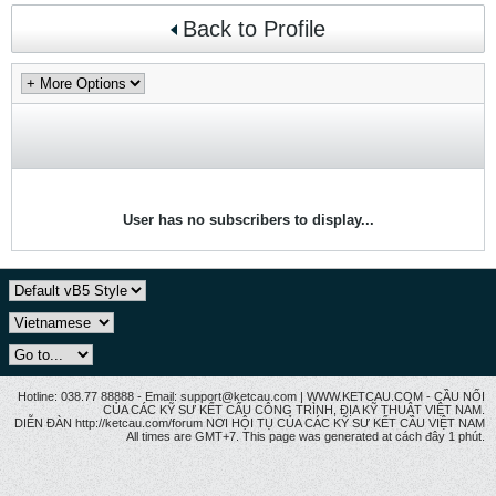
Back to Profile
User has no subscribers to display...
Hotline: 038.77 88888 - Email: support@ketcau.com | WWW.KETCAU.COM - CẦU NỐI
CỦA CÁC KỸ SƯ KẾT CẤU CÔNG TRÌNH, ĐỊA KỸ THUẬT VIỆT NAM.
DIỄN ĐÀN http://ketcau.com/forum NƠI HỘI TỤ CỦA CÁC KỸ SƯ KẾT CÂU VIỆT NAM
All times are GMT+7. This page was generated at cách đây 1 phút.