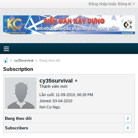
Đăng nhập hoặc Đăng kí
cy35survival
Ðang theo dõi
Subscription
cy35survival
Thành viên mới
Lần cuối: 11-09-2010, 06:26 PM
Joined: 03-04-2010
Nơi Cư Ngụ:
Ðang theo dõi
2
Subscribers
0