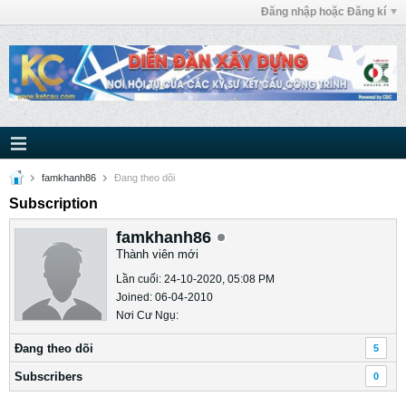
Đăng nhập hoặc Đăng kí
famkhanh86
Ðang theo dõi
Subscription
famkhanh86
Thành viên mới
Lần cuối: 24-10-2020, 05:08 PM
Joined: 06-04-2010
Nơi Cư Ngụ:
Ðang theo dõi
5
Subscribers
0