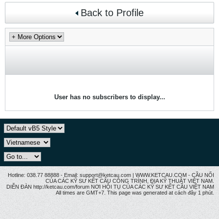
Back to Profile
User has no subscribers to display...
Hotline: 038.77 88888 - Email: support@ketcau.com | WWW.KETCAU.COM - CẦU NỐI
CỦA CÁC KỸ SƯ KẾT CẤU CÔNG TRÌNH, ĐỊA KỸ THUẬT VIỆT NAM.
DIỄN ĐÀN http://ketcau.com/forum NƠI HỘI TỤ CỦA CÁC KỸ SƯ KẾT CÂU VIỆT NAM
All times are GMT+7. This page was generated at cách đây 1 phút.