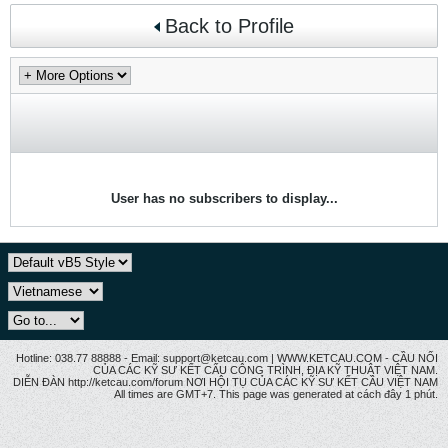
Back to Profile
User has no subscribers to display...
Hotline: 038.77 88888 - Email: support@ketcau.com | WWW.KETCAU.COM - CẦU NỐI
CỦA CÁC KỸ SƯ KẾT CẤU CÔNG TRÌNH, ĐỊA KỸ THUẬT VIỆT NAM.
DIỄN ĐÀN http://ketcau.com/forum NƠI HỘI TỤ CỦA CÁC KỸ SƯ KẾT CÂU VIỆT NAM
All times are GMT+7. This page was generated at cách đây 1 phút.